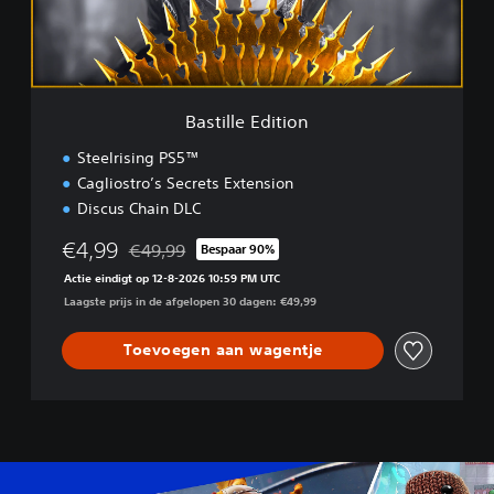
e
E
d
i
t
i
Bastille Edition
o
n
Steelrising PS5™
Cagliostro’s Secrets Extension
Discus Chain DLC
€4,99
€49,99
Bespaar 90%
Korting ten opzichte van de oorspronkelijke prijs 
Actie eindigt op 12-8-2026 10:59 PM UTC
Laagste prijs in de afgelopen 30 dagen: €49,99
Toevoegen aan wagentje