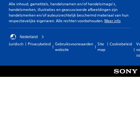
Alle inhoud, gametitels, handelsnamen en/of handelsimago's,
handelsmerken, illustraties en geassocieerde afbeeldingen zijn
handelsmerken en/of auteursrechtelijk beschermd materiaal van hun
respectievelijke eigenaren. Alle rechten voorbehouden.
Meer info
Nederland
Juridisch
Privacybeleid
Gebruiksvoorwaarden
Site
Cookiebeleid
V
website
map
vo
so