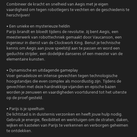
Combineer de kracht en snelheid van Aegis met je eigen
vaardigheid om tegen robotlegers te vechten en de geschiedenis te
herschrijven!
• Een unieke en mysterieuze heldin
Parijs brandt en bloedt tijdens de revolutie. Jij bent Aegis, een
meesterwerk van robottechniek gemaakt door Vaucanson, een
ingenieur in dienst van de Clockwork King. Benut je technische
kennis om Aegis aan jouw speelstijl aan te passen en word een
geduchte strijder, een dodelijke danseres of een meester van de
elementaire kunsten.
• Dynamische en uitdagende gameplay
Voer genadeloze en intense gevechten tegen technologische
hoogstandjes die even complex als moordlustig zijn. Tijdens de
gevechten met deze hardnekkige vijanden en epische bazen
worden je zenuwen en vaardigheden voortdurend tot het uiterste
op de proef gesteld.
• Parijs is je speeltuin
De lichtstad is in duisternis verzonken en heeft jouw hulp nodig.
Gebruik je energie, flexibiliteit en werktuigen om de straten, daken,
wijken en kastelen van Parijs te verkennen en verborgen geheimen
te ontdekken.