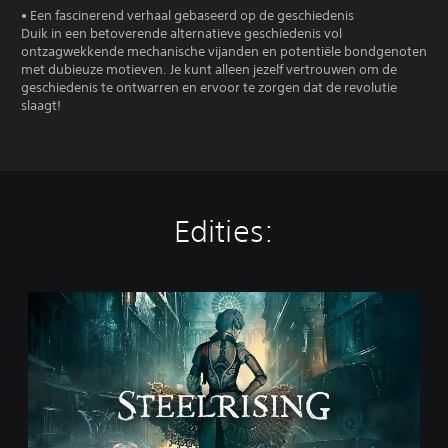
• Een fascinerend verhaal gebaseerd op de geschiedenis
Duik in een betoverende alternatieve geschiedenis vol
ontzagwekkende mechanische vijanden en potentiële bondgenoten
met dubieuze motieven. Je kunt alleen jezelf vertrouwen om de
geschiedenis te ontwarren en ervoor te zorgen dat de revolutie
slaagt!
Edities:
S
t
a
n
d
a
r
d