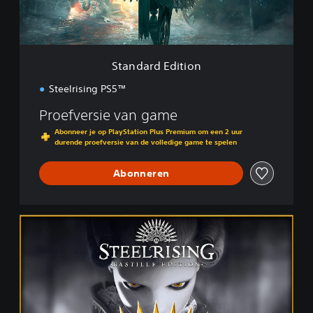
E
d
i
t
i
Standard Edition
o
n
Steelrising PS5™
Proefversie van game
Abonneer je op PlayStation Plus Premium om een 2 uur
durende proefversie van de volledige game te spelen
Abonneren
B
a
s
t
i
l
l