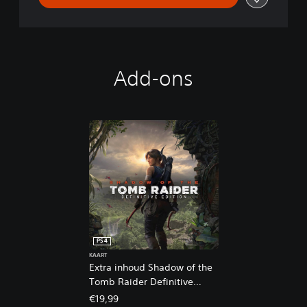
Add-ons
PS4
KAART
Extra inhoud Shadow of the
Tomb Raider Definitive
Edition
€19,99