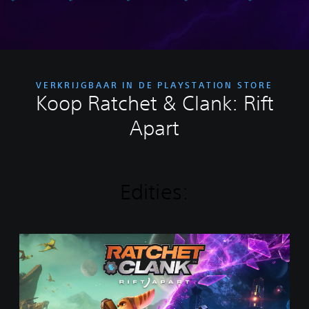
VERKRIJGBAAR IN DE PLAYSTATION STORE
Koop Ratchet & Clank: Rift
Apart
Edities:
S
t
a
n
d
a