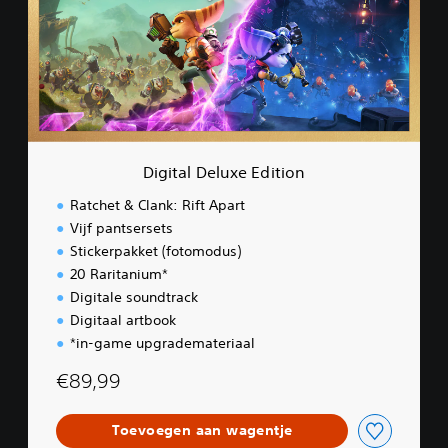
t
a
l
D
e
l
u
x
e
Digital Deluxe Edition
E
d
Ratchet & Clank: Rift Apart
i
Vijf pantsersets
t
Stickerpakket (fotomodus)
i
o
20 Raritanium*
n
Digitale soundtrack
Digitaal artbook
*in-game upgrademateriaal
€89,99
Toevoegen aan wagentje