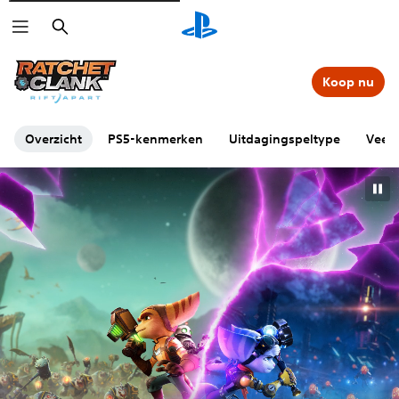
Zoeken
Koop nu
Overzicht
PS5-kenmerken
Uitdagingspeltype
Veelg