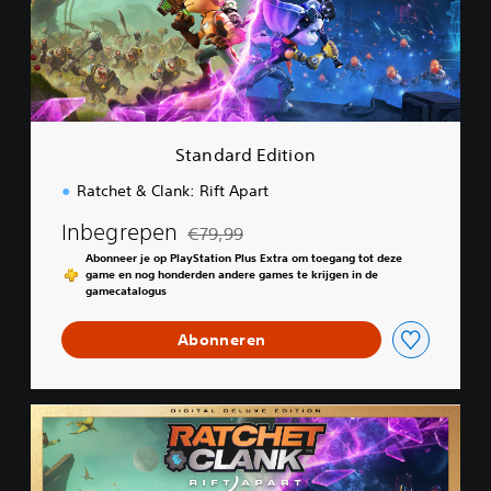
r
d
E
d
i
t
i
Standard Edition
o
n
Ratchet & Clank: Rift Apart
Inbegrepen
€79,99
Korting ten opzichte van de oorspronkelijk
Abonneer je op PlayStation Plus Extra om toegang tot deze
game en nog honderden andere games te krijgen in de
gamecatalogus
Abonneren
D
i
g
i