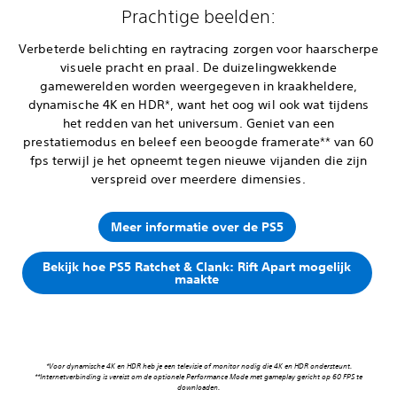
Prachtige beelden:
Verbeterde belichting en raytracing zorgen voor haarscherpe
visuele pracht en praal. De duizelingwekkende
gamewerelden worden weergegeven in kraakheldere,
dynamische 4K en HDR*, want het oog wil ook wat tijdens
het redden van het universum. Geniet van een
prestatiemodus en beleef een beoogde framerate** van 60
fps terwijl je het opneemt tegen nieuwe vijanden die zijn
verspreid over meerdere dimensies.
Meer informatie over de PS5
Bekijk hoe PS5 Ratchet & Clank: Rift Apart mogelijk
maakte
*Voor dynamische 4K en HDR heb je een televisie of monitor nodig die 4K en HDR ondersteunt.
**Internetverbinding is vereist om de optionele Performance Mode met gameplay gericht op 60 FPS te
downloaden.