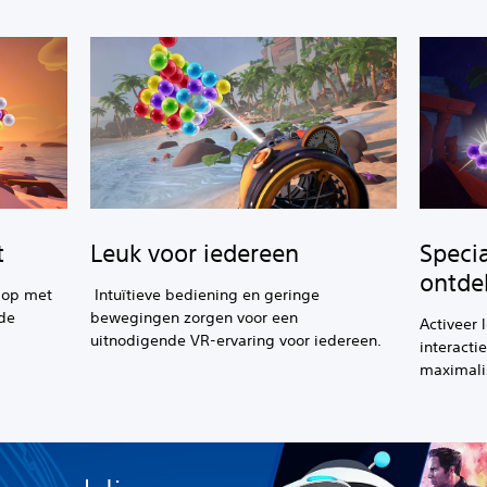
t
Leuk voor iedereen
Speci
ontde
 op met
Intuïtieve bediening en geringe
de
bewegingen zorgen voor een
Activeer
uitnodigende VR-ervaring voor iedereen.
interacti
maximali