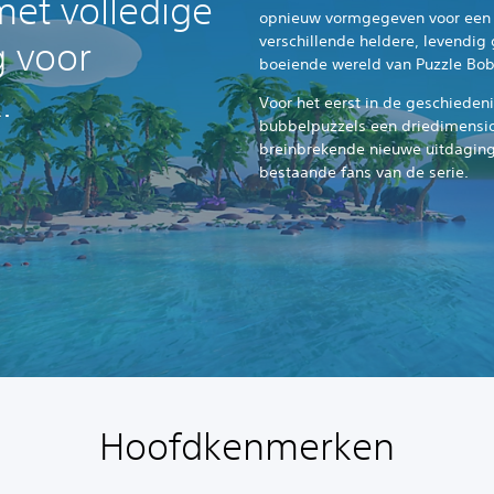
met volledige
opnieuw vormgegeven voor een e
verschillende heldere, levendi
 voor
boeiende wereld van Puzzle Bob
.
Voor het eerst in de geschieden
bubbelpuzzels een driedimensi
breinbrekende nieuwe uitdaging
bestaande fans van de serie.
Hoofdkenmerken