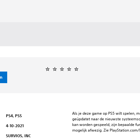
en
Als je deze game op PS5 wilt spelen, m
PS4, PS5
geüpdatet naar de nieuwste systeemso
kan worden gespeeld, zijn bepaalde func
4-10-2021
mogelijk afwezig. Zie PlayStation.com/
SURVIOS, INC