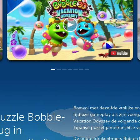
Bomvol met dezelfde vrolijke ene
Puzzle Bobble-
tijdloze gameplay als zijn voorg
Vacation Odyssey de volgende o
ug in
Japanse puzzelgamefranchise vo
De bubbeldrakenbroers Bub en B