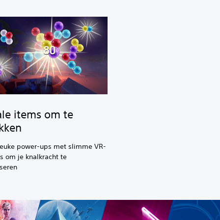
ale items om te
kken
 leuke power-ups met slimme VR-
es om je knalkracht te
seren