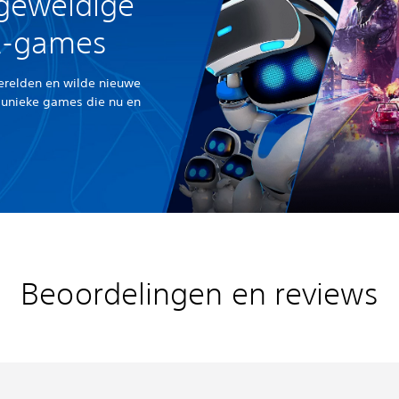
geweldige
VR-games
erelden en wilde nieuwe
 unieke games die nu en
Beoordelingen en reviews