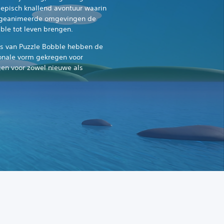
pisch knallend avontuur waarin
g geanimeerde omgevingen de
ble tot leven brengen.
is van Puzzle Bobble hebben de
onale vorm gekregen voor
en voor zowel nieuwe als