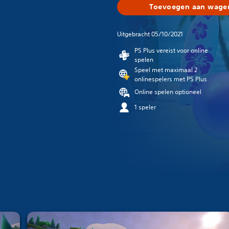
Toevoegen aan wagen
Uitgebracht 05/10/2021
PS Plus vereist voor online
spelen
Speel met maximaal 2
onlinespelers met PS Plus
Online spelen optioneel
1 speler