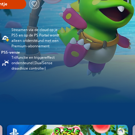
tje
Streamen via de cloud op je
PS5 en op de PS Portal wordt
alleen ondersteund met een
Premium-abonnement
PS5-versie
Trilfunctie en triggereffect
ondersteund (DualSense
draadloze controller)