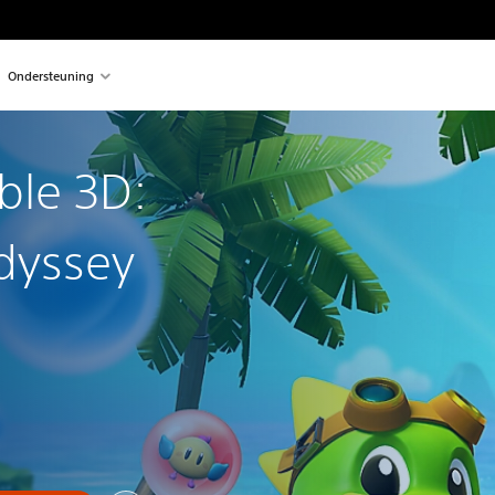
Ondersteuning
ble 3D:
dyssey