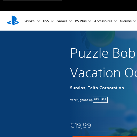
Winkel
PS5
Games
PS Plus
Accessoires
Nieuws
Puzzle Bob
Vacation O
Survios, Taito Corporation
Verkrijgbaar op
PS5
PS4
€19,99