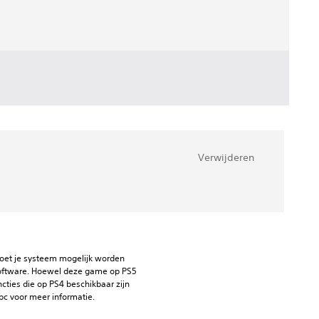
Verwijderen
oet je systeem mogelijk worden 
ftware. Hoewel deze game op PS5 
ties die op PS4 beschikbaar zijn 
bc voor meer informatie.