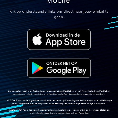
Mobile
Klik op onderstaande links om direct naar jouw winkel te
gaan.
Om te spelen moet je de Gebruikersovereenkomst van PlayStation en het Privacybeleid van PlayStation
accepteren. Je hebt een internetverbinding nodig (hier kunnen kosten aan zijn verbonden).
‎ MLB The Show Mobile is gratis te downloaden en bevat optionele ingame aankopen (inclusief willekeurige
items). Informatie over de drop-rates bij de aankoop van willekeurige items vind je in de game.
‎ Apple en het Apple-logo zijn handelsmerken van Apple Inc., geregistreerd in de Verenigde Staten en
andere landen. App Store is een servicemerk van Apple Inc.