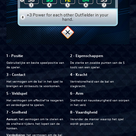
‎1 - Positie
‎2 -‏ Eigenschappen
Gebruikelijke en beste speelpositie van
De sterke en zwakke punten van de 5
de speler.
tools van een speler.
‎3 -‏ Contact
‎4 -‏ Kracht
Het vermogen om de bal in het spel te
Vertreksnelheid van de bal en
brengen en strikeouts te voorkomen.
slagkracht.
‎5 -‏ Veldspel
‎6 -‏ Arm
Het vermogen om effectief te reageren
Snelheid en nauwkeurigheid van worpen
en verdedigend te spelen.
in het veld.
‎7 -‏ Snelheid
‎8 -‏ Vaardigheid
Aanval:
het vermogen om te stelen en
Verander de manier waarop het spel
de snelheid tijdens het lopen van de
wordt gespeeld.
honken.
Verdediging:
het vermogen om de bal