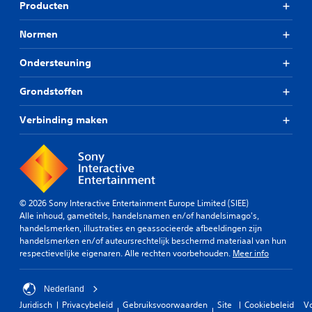
Producten
Normen
Ondersteuning
Grondstoffen
Verbinding maken
© 2026 Sony Interactive Entertainment Europe Limited (SIEE)
Alle inhoud, gametitels, handelsnamen en/of handelsimago's,
handelsmerken, illustraties en geassocieerde afbeeldingen zijn
handelsmerken en/of auteursrechtelijk beschermd materiaal van hun
respectievelijke eigenaren. Alle rechten voorbehouden.
Meer info
Nederland
Juridisch
Privacybeleid
Gebruiksvoorwaarden
Site
Cookiebeleid
V