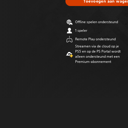
Toevoegen aan wagen
Offline spelen ondersteund
1 speler
Remote Play ondersteund
Streamen via de cloud op je
PS5 en op de PS Portal wordt
alleen ondersteund met een
Premium-abonnement