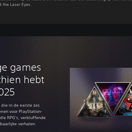
d the Laser Eyes.
ige games
chien hebt
2025
die in de eerste zes
nen voor PlayStation-
olle RPG's, verbluffende
aarlijke verhalen.