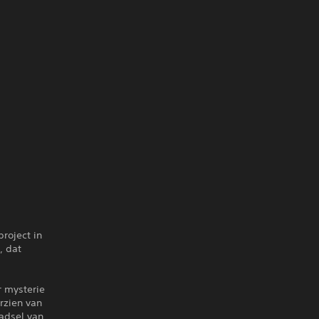
roject in
, dat
r mysterie
rzien van
aadsel van