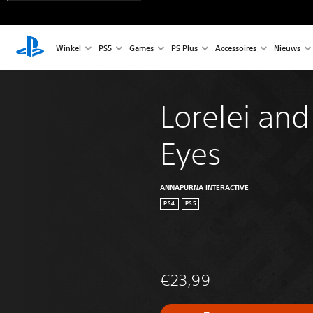
Winkel
PS5
Games
PS Plus
Accessoires
Nieuws
Lorelei and
Eyes
ANNAPURNA INTERACTIVE
PS4
PS5
€23,99