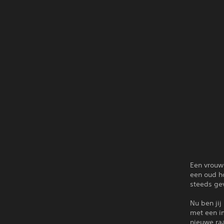
Een vrouw
een oud ho
steeds gev
Nu ben jij
met een i
nieuwe raa