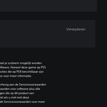
Verwijderen
oet je systeem mogelijk worden 
ftware. Hoewel deze game op PS5 
ties die op PS4 beschikbaar zijn 
bc voor meer informatie.
erhevig aan de Servicevoorwaarden 
arden voor software plus alle 
en die op dit product van 
et als u niet met deze 
de Servicevoorwaarden voor meer 