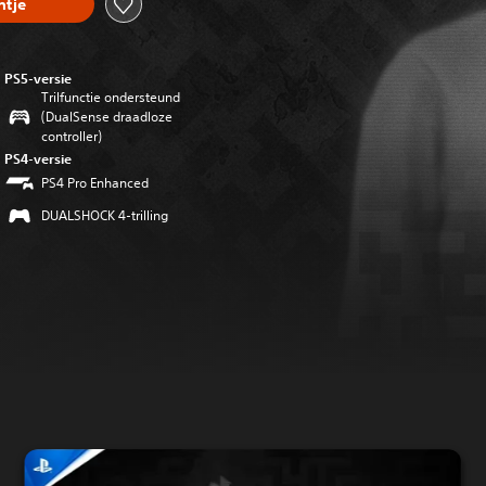
tje
PS5-versie
Trilfunctie ondersteund
(DualSense draadloze
controller)
PS4-versie
PS4 Pro Enhanced
DUALSHOCK 4-trilling