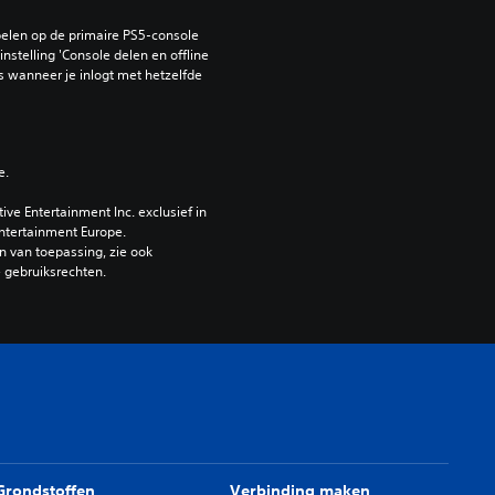
elen op de primaire PS5-console 
nstelling 'Console delen en offline 
 wanneer je inlogt met hetzelfde 
e.
e Entertainment Inc. exclusief in 
ntertainment Europe. 
 van toepassing, zie ook 
e gebruiksrechten.
Grondstoffen
Verbinding maken