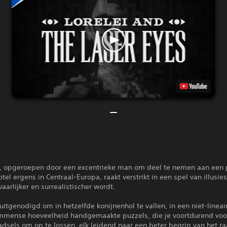
, opgeroepen door een excentrieke man om deel te nemen aan een p
tel ergens in Centraal-Europa, raakt verstrikt in een spel van illusies
aarlijker en surrealistischer wordt.
 uitgenodigd om in hetzelfde konijnenhol te vallen, in een niet-lineai
mmense hoeveelheid handgemaakte puzzels, die je voortdurend voo
dsels om op te lossen, elk leidend naar een beter begrip van het r