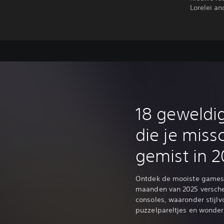
Lorelei an
‎18 geweld
die je miss
gemist in 
Ontdek de mooiste games 
maanden van 2025 versche
consoles, waaronder stijlv
puzzelpareltjes en wonderb