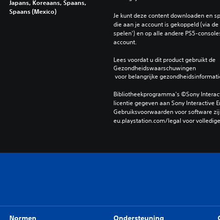
Japans, Koreaans, Spaans,
Spaans (Mexico)
Je kunt deze content downloaden en sp
die aan je account is gekoppeld (via de i
spelen') en op alle andere PS5-consoles
account.
Lees voordat u dit product gebruikt de 
Gezondheidswaarschuwingen
 voor belangrijke gezondheidsinformati
Bibliotheekprogramma's ©Sony Interactiv
licentie gegeven aan Sony Interactive E
Gebruiksvoorwaarden voor software zijn
eu.playstation.com/legal voor volledig
Normen
Ondersteuning