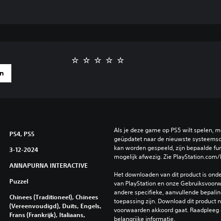
en
Als je deze game op PS5 wilt spelen, m
PS4, PS5
geüpdatet naar de nieuwste systeemso
kan worden gespeeld, zijn bepaalde func
3-12-2024
mogelijk afwezig. Zie PlayStation.com/
ANNAPURNA INTERACTIVE
Het downloaden van dit product is ond
Puzzel
van PlayStation en onze Gebruiksvoorwa
andere specifieke, aanvullende bepaling
Chinees (Traditioneel), Chinees
toepassing zijn. Download dit product ni
(Vereenvoudigd), Duits, Engels,
voorwaarden akkoord gaat. Raadpleeg 
Frans (Frankrijk), Italiaans,
belangrijke informatie.