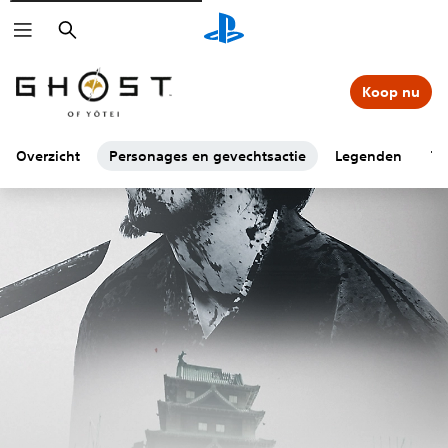
Zoeken
Koop nu
Overzicht
Personages en gevechtsactie
Legenden
To