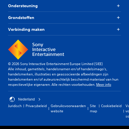
p
j
n
d
l
Ondersteuning
o
o
e
a
y
f
r
y
Grondstoffen
s
j
t
o
e
i
t
f
Verbinding maken
k
t
i
t
u
e
c
i
n
l
j
k
t
s
d
g
b
z
e
e
e
i
n
v
l
e
s
© 2026 Sony Interactive Entertainment Europe Limited (SIEE)
o
a
n
v
Alle inhoud, gametitels, handelsnamen en/of handelsimago's,
e
n
.
i
handelsmerken, illustraties en geassocieerde afbeeldingen zijn
g
l
d
handelsmerken en/of auteursrechtelijk beschermd materiaal van hun
r
i
e
respectievelijke eigenaren. Alle rechten voorbehouden.
Meer info
i
g
o
j
b
h
k
e
e
Nederland
e
e
i
Juridisch
Privacybeleid
Gebruiksvoorwaarden
Site
Cookiebeleid
V
k
l
website
map
vo
d
l
d
so
(
e
e
s
u
n
r
t