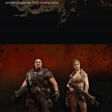
zenuwslopende PvP-multiplayer.