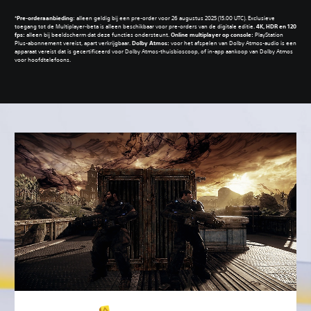
Pre-orderaanbieding
: alleen geldig bij een pre-order voor 26 augustus 2025 (15.00 UTC).‎
Exclusieve
toegang tot de Multiplayer-beta is alleen beschikbaar voor pre-orders van de digitale editie.
‎4K, HDR en 120
fps:
alleen bij beeldscherm dat deze functies ondersteunt.
Online multiplayer op console:
PlayStation
Plus-abonnement vereist, apart verkrijgbaar.
Dolby Atmos:
voor het afspelen van Dolby Atmos-audio is een
apparaat vereist dat is gecertificeerd voor Dolby Atmos-thuisbioscoop, of in-app aankoop van Dolby Atmos
voor hoofdtelefoons.‎