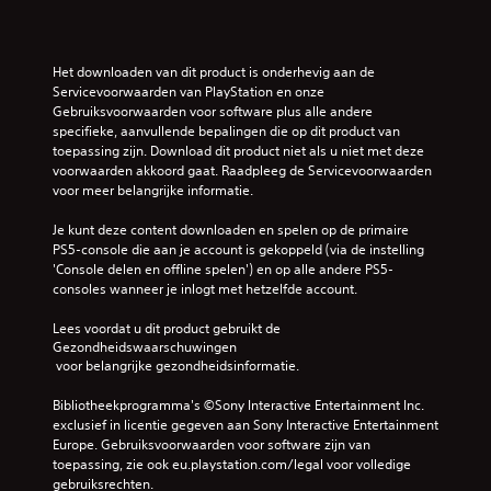
e
t
t
v
r
b
a
e
i
e
e
l
k
s
n
d
l
i
Het downloaden van dit product is onderhevig aan de 
u
i
J
e
e
Servicevoorwaarden van PlayStation en onze 
e
e
e
e
z
Gebruiksvoorwaarden voor software plus alle andere 
l
n
h
n
e
specifieke, aanvullende bepalingen die op dit product van 
e
i
o
b
n
toepassing zijn. Download dit product niet als u niet met deze 
i
n
e
i
.
voorwaarden akkoord gaat. Raadpleeg de Servicevoorwaarden 
n
g
f
j
voor meer belangrijke informatie.
f
s
t
d
o
G
e
d
e
Je kunt deze content downloaden en spelen op de primaire 
r
a
l
e
b
PS5-console die aan je account is gekoppeld (via de instelling 
m
e
m
k
e
'Console delen en offline spelen') en op alle andere PS5-
a
m
l
l
e
consoles wanneer je inlogt met hetzelfde account.
t
e
e
a
p
i
n
u
n
Lees voordat u dit product gebruikt de 
e
a
t
r
g
Gezondheidswaarschuwingen
o
u
e
e
r
 voor belangrijke gezondheidsinformatie.
v
z
n
n
i
e
e
o
n
j
Bibliotheekprogramma's ©Sony Interactive Entertainment Inc. 
r
r
p
i
k
exclusief in licentie gegeven aan Sony Interactive Entertainment 
d
e
n
e
s
Europe. Gebruiksvoorwaarden voor software zijn van 
e
i
n
t
t
toepassing, zie ook eu.playstation.com/legal voor volledige 
g
e
t
e
gebruiksrechten.
a
J