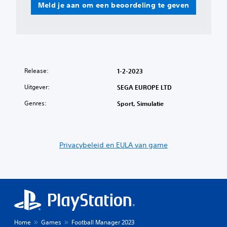
l
Meld je aan om een beoordeling te geven
d
B
e
e
i
d
n
i
d
e
e
n
l
Release:
1-2-2023
i
i
n
n
Uitgever:
SEGA EUROPE LTD
g
g
Genres:
Sport, Simulatie
o
s
f
e
j
l
e
e
k
Privacybeleid en EULA van game
m
u
e
n
n
t
t
b
e
e
p
n
a
b
a
e
Home
Games
Football Manager 2023
l