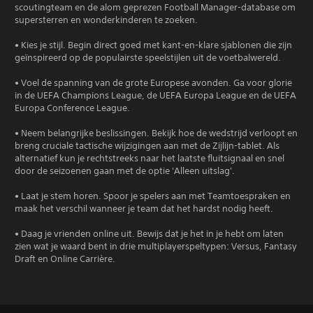
scoutingteam en de alom geprezen Football Manager-database om
supersterren en wonderkinderen te zoeken.
• Kies je stijl. Begin direct goed met kant-en-klare sjablonen die zijn
geïnspireerd op de populairste speelstijlen uit de voetbalwereld.
• Voel de spanning van de grote Europese avonden. Ga voor glorie
in de UEFA Champions League, de UEFA Europa League en de UEFA
Europa Conference League.
• Neem belangrijke beslissingen. Bekijk hoe de wedstrijd verloopt en
breng cruciale tactische wijzigingen aan met de Zijlijn-tablet. Als
alternatief kun je rechtstreeks naar het laatste fluitsignaal en snel
door de seizoenen gaan met de optie 'Alleen uitslag'.
• Laat je stem horen. Spoor je spelers aan met Teamtoespraken en
maak het verschil wanneer je team dat het hardst nodig heeft.
• Daag je vrienden online uit. Bewijs dat je het in je hebt om laten
zien wat je waard bent in drie multiplayerspeltypen: Versus, Fantasy
Draft en Online Carrière.