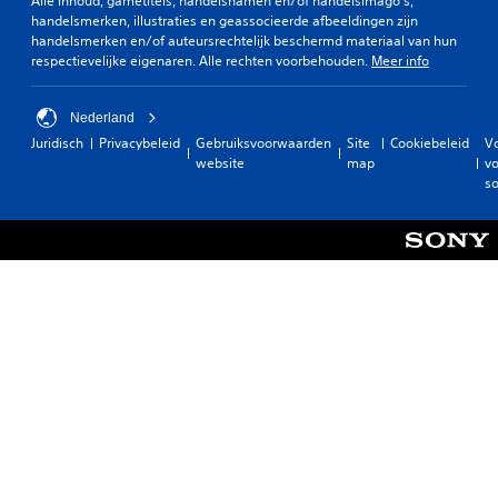
Alle inhoud, gametitels, handelsnamen en/of handelsimago's,
handelsmerken, illustraties en geassocieerde afbeeldingen zijn
handelsmerken en/of auteursrechtelijk beschermd materiaal van hun
respectievelijke eigenaren. Alle rechten voorbehouden.
Meer info
Nederland
Juridisch
Privacybeleid
Gebruiksvoorwaarden
Site
Cookiebeleid
V
website
map
vo
so