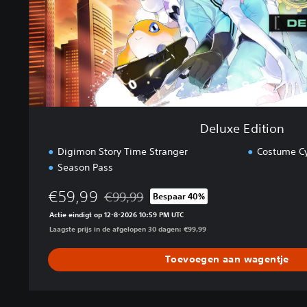
t
i
o
n
Deluxe Edition
Digimon Story Time Stranger
Costume Cy
Season Pass
€59,99
€99,99
Bespaar 40%
Korting ten opzichte van de oorspronkelijke p
Actie eindigt op 12-8-2026 10:59 PM UTC
Laagste prijs in de afgelopen 30 dagen: €99,99
Toevoegen aan wagentje