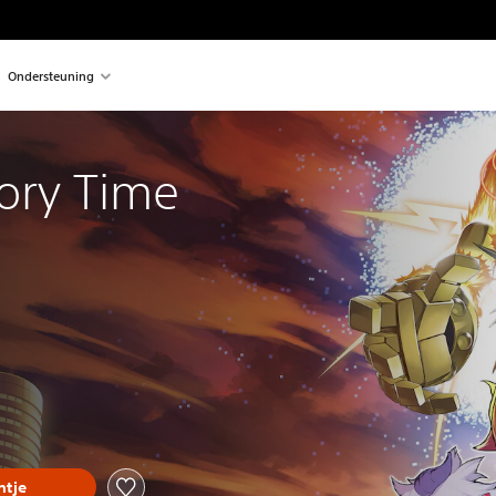
Ondersteuning
ory Time
tje