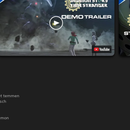
oet temmen
sch
gimon