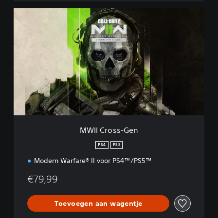
M
W
I
I
C
r
o
s
s
-
G
e
n
MWII Cross-Gen
PS4
PS5
Modern Warfare® II voor PS4™/PS5™
€79,99
Toevoegen aan wagentje