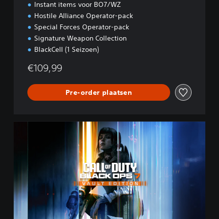
Instant items voor BO7/WZ
Hostile Alliance Operator-pack
Special Forces Operator-pack
Signature Weapon Collection
BlackCell (1 Seizoen)
€109,99
Pre-order plaatsen
B
O
7
V
a
u
l
t