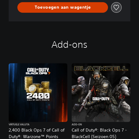
Toevoegen aan wagentje
Add-ons
VIRTUELE VALUTA
ADD-ON
2,400 Black Ops 7 of Call of
Call of Duty®: Black Ops 7 -
Duty®: Warzone™ Points
BlackCell (Seizoen 05)