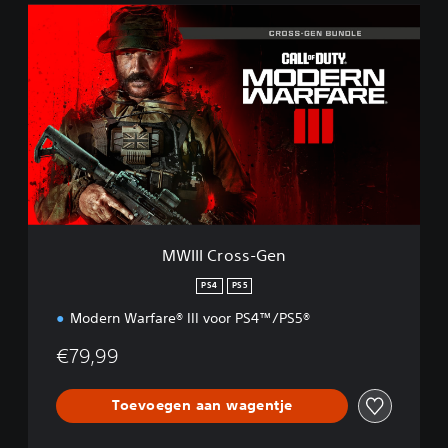
M
W
I
I
I
C
r
o
s
s
-
G
e
MWIII Cross-Gen
n
PS4
PS5
Modern Warfare® III voor PS4™/PS5®
€79,99
Toevoegen aan wagentje