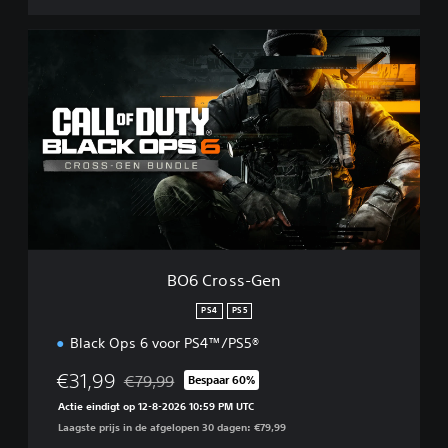
B
O
6
C
r
o
s
s
-
G
e
n
BO6 Cross-Gen
PS4
PS5
Black Ops 6 voor PS4™/PS5®
€31,99
€79,99
Bespaar 60%
Korting ten opzichte van de oorspronkelijke prijs
Actie eindigt op 12-8-2026 10:59 PM UTC
Laagste prijs in de afgelopen 30 dagen: €79,99