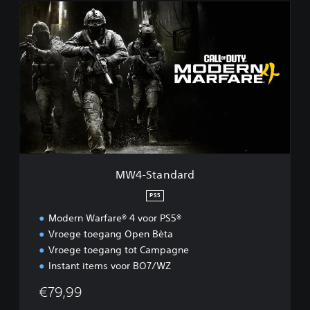
M
W
4
-
S
t
a
n
d
a
r
d
MW4-Standard
PS5
Modern Warfare® 4 voor PS5®
Vroege toegang Open Bèta
Vroege toegang tot Campagne
Instant items voor BO7/WZ
€79,99