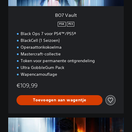
BO7 Vault
PS4
PS5
Black Ops 7 voor PS4™/PS5®
BlackCell (1 Seizoen)
Operaattorikokoelma
Mastercraft-collectie
Token voor permanente ontgrendeling
Ultra GobbleGum Pack
Wapencamouflage
€109,99
Toevoegen aan wagentje
B
O
7