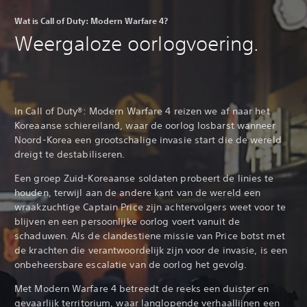
Wat is Call of Duty: Modern Warfare 4?
Weergaloze oorlogvoering.
In Call of Duty®: Modern Warfare 4 reizen we af naar het
Koreaanse schiereiland, waar de oorlog losbarst wanneer
Noord-Korea een grootschalige invasie start die de wereld
dreigt te destabiliseren.‎
Een groep Zuid-Koreaanse soldaten probeert de linies te
houden, terwijl aan de andere kant van de wereld een
wraakzuchtige Captain Price zijn achtervolgers weet voor te
blijven en een persoonlijke oorlog voert vanuit de
schaduwen. Als de clandestiene missie van Price botst met
de krachten die verantwoordelijk zijn voor de invasie, is een
onbeheersbare escalatie van de oorlog het gevolg.
Met Modern Warfare 4 betreedt de reeks een duister en
gevaarlijk territorium, waar langlopende verhaallijnen een