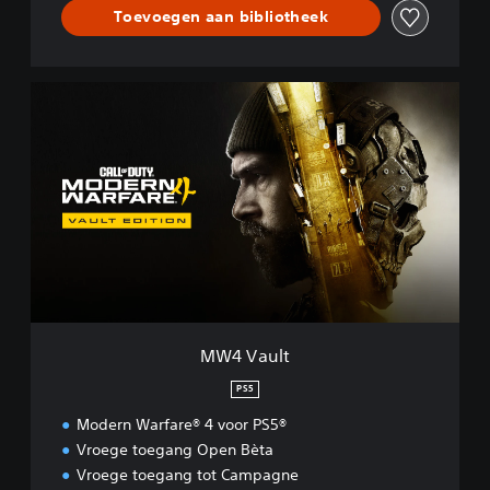
™
Toevoegen aan bibliotheek
M
W
4
V
a
u
l
t
MW4 Vault
PS5
Modern Warfare® 4 voor PS5®
Vroege toegang Open Bèta
Vroege toegang tot Campagne