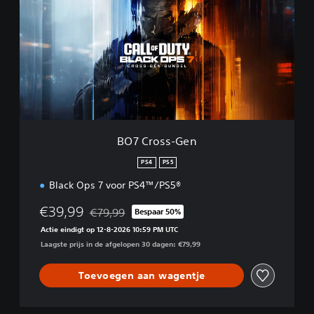
C
r
o
s
s
-
G
e
n
BO7 Cross-Gen
PS4
PS5
Black Ops 7 voor PS4™/PS5®
€39,99
€79,99
Bespaar 50%
Korting ten opzichte van de oorspronkelijke prijs
Actie eindigt op 12-8-2026 10:59 PM UTC
Laagste prijs in de afgelopen 30 dagen: €79,99
Toevoegen aan wagentje