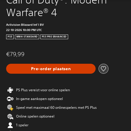
Warfare® 4
Activision Blizzard Int'l BV
22-10-2026 10:00 PM UTC
PS5
MW4-STANDARD
PS5 PRO ENHANCED
€79,99
Pre-order plaatsen
PS Plus vereist voor online spelen
In-game aankopen optioneel
Speel met maximaal 60 onlinespelers met PS Plus
Online spelen optioneel
1 speler