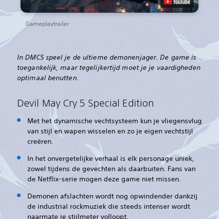
Gameplaytrailer
In DMC5 speel je de ultieme demonenjager. De game is
toegankelijk, maar tegelijkertijd moet je je vaardigheden
optimaal benutten.‎
Devil May Cry 5 Special Edition
Met het dynamische vechtsysteem kun je vliegensvlug
van stijl en wapen wisselen en zo je eigen vechtstijl
creëren.
In het onvergetelijke verhaal is elk personage uniek,
zowel tijdens de gevechten als daarbuiten. Fans van
de Netflix-serie mogen deze game niet missen.
Demonen afslachten wordt nog opwindender dankzij
de industrial rockmuziek die steeds intenser wordt
naarmate je stijlmeter volloopt.