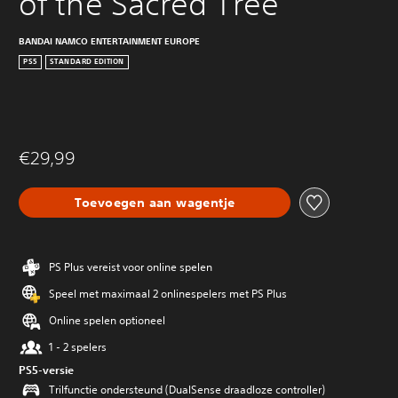
of the Sacred Tree
BANDAI NAMCO ENTERTAINMENT EUROPE
PS5
STANDARD EDITION
€29,99
Toevoegen aan wagentje
PS Plus vereist voor online spelen
Speel met maximaal 2 onlinespelers met PS Plus
Online spelen optioneel
1 - 2 spelers
PS5-versie
Trilfunctie ondersteund (DualSense draadloze controller)