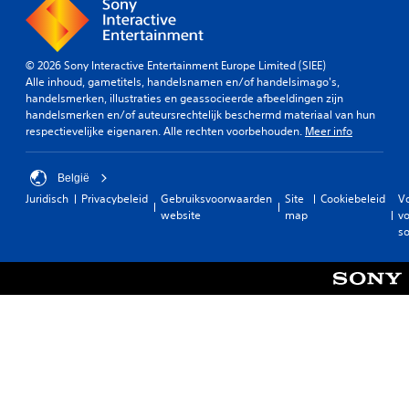
© 2026 Sony Interactive Entertainment Europe Limited (SIEE)
Alle inhoud, gametitels, handelsnamen en/of handelsimago's,
handelsmerken, illustraties en geassocieerde afbeeldingen zijn
handelsmerken en/of auteursrechtelijk beschermd materiaal van hun
respectievelijke eigenaren. Alle rechten voorbehouden.
Meer info
België
Juridisch
Privacybeleid
Gebruiksvoorwaarden
Site
Cookiebeleid
V
website
map
vo
so