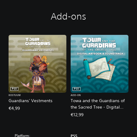
Add-ons
PS5
PS5
KOSTUUM
ADD-ON
Guardians' Vestments
Towa and the Guardians of
the Sacred Tree - Digital
€4,99
Artbook & Soundtrack
€12,99
Platform:
PS5