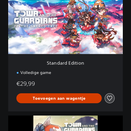
a
n
d
a
r
d
E
d
i
t
i
Standard Edition
o
n
Volledige game
€29,99
Toevoegen aan wagentje
T
o
w