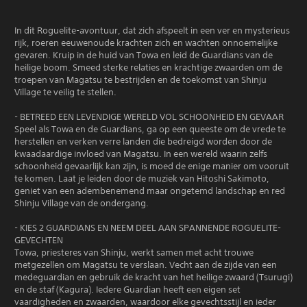
In dit Roguelite-avontuur, dat zich afspeelt in een ver en mysterieus
rijk, roeren eeuwenoude krachten zich en wachten onnoemelijke
gevaren. Kruip in de huid van Towa en leid de Guardians van de
heilige boom. Smeed sterke relaties en krachtige zwaarden om de
troepen van Magatsu te bestrijden en de toekomst van Shinju
Village te veilig te stellen.
- BETREED EEN LEVENDIGE WERELD VOL SCHOONHEID EN GEVAAR
Speel als Towa en de Guardians, ga op een queeste om de vrede te
herstellen en verken verre landen die bedreigd worden door de
kwaadaardige invloed van Magatsu. In een wereld waarin zelfs
schoonheid gevaarlijk kan zijn, is moed de enige manier om vooruit
te komen. Laat je leiden door de muziek van Hitoshi Sakimoto,
geniet van een adembenemend maar ongetemd landschap en red
Shinju Village van de ondergang.
- KIES 2 GUARDIANS EN NEEM DEEL AAN SPANNENDE ROGUELITE-
GEVECHTEN
Towa, priesteres van Shinju, werkt samen met acht trouwe
metgezellen om Magatsu te verslaan. Vecht aan de zijde van een
medeguardian en gebruik de kracht van het heilige zwaard (Tsurugi)
en de staf (Kagura). Iedere Guardian heeft een eigen set
vaardigheden en zwaarden, waardoor elke gevechtsstijl en ieder