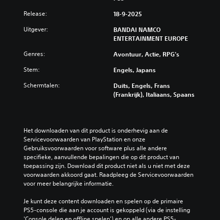
Release:
18-9-2025
Uitgever:
BANDAI NAMCO
ENTERTAINMENT EUROPE
Genres:
Avontuur, Actie, RPG's
Stem:
Engels, Japans
Schermtalen:
Duits, Engels, Frans
(Frankrijk), Italiaans, Spaans
Het downloaden van dit product is onderhevig aan de 
Servicevoorwaarden van PlayStation en onze 
Gebruiksvoorwaarden voor software plus alle andere 
specifieke, aanvullende bepalingen die op dit product van 
toepassing zijn. Download dit product niet als u niet met deze 
voorwaarden akkoord gaat. Raadpleeg de Servicevoorwaarden 
voor meer belangrijke informatie.
Je kunt deze content downloaden en spelen op de primaire 
PS5-console die aan je account is gekoppeld (via de instelling 
'Console delen en offline spelen') en op alle andere PS5-