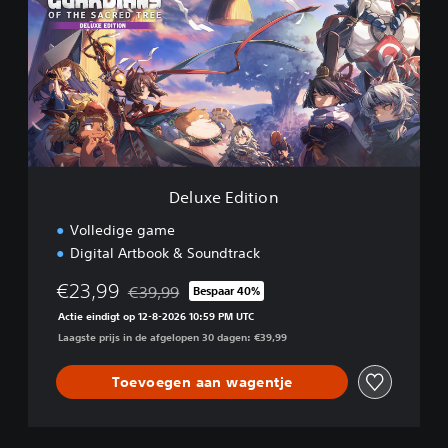
c
u
r
x
e
e
d
E
T
d
r
i
e
t
e
i
D
o
e
n
m
Deluxe Edition
o
Volledige game
Digital Artbook & Soundtrack
€23,99
€39,99
Bespaar 40%
Korting ten opzichte van de oorspronkelijke prijs
Actie eindigt op 12-8-2026 10:59 PM UTC
Laagste prijs in de afgelopen 30 dagen: €39,99
Toevoegen aan wagentje