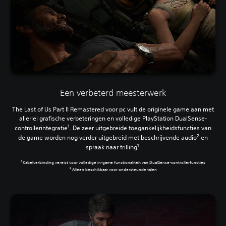
Een verbeterd meesterwerk
The Last of Us Part II Remastered voor pc vult de originele game aan met
allerlei grafische verbeteringen en volledige PlayStation DualSense-
1
controllerintegratie
. De zeer uitgebreide toegankelijkheidsfuncties van
2
de game worden nog verder uitgebreid met beschrijvende audio
en
1
spraak naar trilling
.
1
Kabelverbinding vereist voor volledige in-game functionaliteit van DualSense-controllerfuncties
2
Alleen beschikbaar voor ondersteunde talen