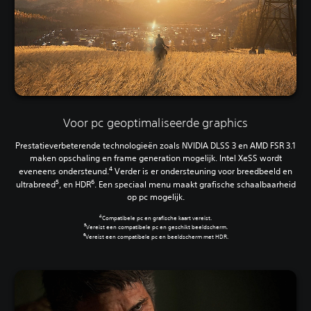
Voor pc geoptimaliseerde graphics
Prestatieverbeterende technologieën zoals NVIDIA DLSS 3 en AMD FSR 3.1
maken opschaling en frame generation mogelijk. Intel XeSS wordt
4
eveneens ondersteund.
Verder is er ondersteuning voor breedbeeld en
5
6
ultrabreed
, en HDR
. Een speciaal menu maakt grafische schaalbaarheid
op pc mogelijk.
4
Compatibele pc en grafische kaart vereist.
5
Vereist een compatibele pc en geschikt beeldscherm.
6
Vereist een compatibele pc en beeldscherm met HDR.