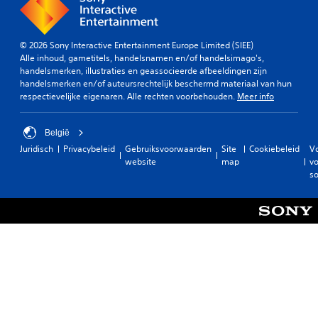
© 2026 Sony Interactive Entertainment Europe Limited (SIEE)
Alle inhoud, gametitels, handelsnamen en/of handelsimago's,
handelsmerken, illustraties en geassocieerde afbeeldingen zijn
handelsmerken en/of auteursrechtelijk beschermd materiaal van hun
respectievelijke eigenaren. Alle rechten voorbehouden.
Meer info
België
Juridisch
Privacybeleid
Gebruiksvoorwaarden
Site
Cookiebeleid
V
website
map
vo
so