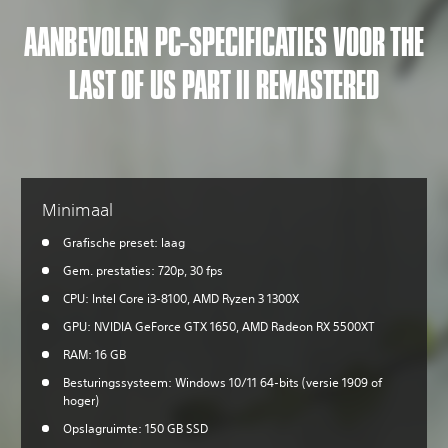
AANBEVOLEN PC-SPECIFICATIES VOOR THE
LAST OF US PART II REMASTERED
Minimaal
Grafische preset: laag
Gem. prestaties: 720p, 30 fps
CPU: Intel Core i3-8100, AMD Ryzen 3 1300X
GPU: NVIDIA GeForce GTX 1650, AMD Radeon RX 5500XT
RAM: 16 GB
Besturingssysteem: Windows 10/11 64-bits (versie 1909 of
hoger)
Opslagruimte: 150 GB SSD