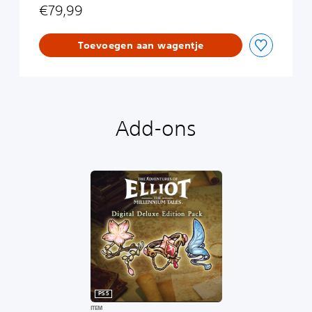
i
r
€79,99
o
o
n
l
Toevoegen aan wagentje
o
g
u
e
D
e
Add-ons
m
o
PS5
ITEM