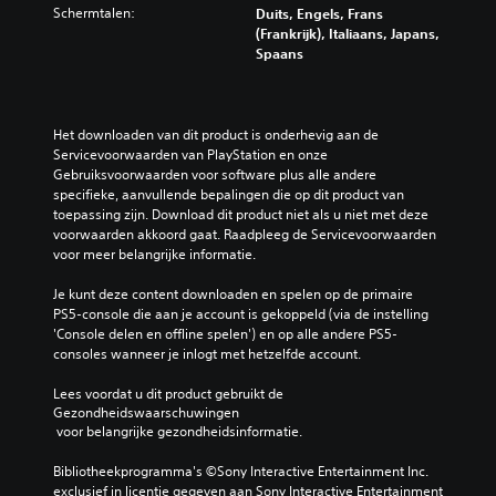
e
t
o
t
Schermtalen:
Duits, Engels, Frans
t
h
e
r
e
(Frankrijk), Italiaans, Japans,
d
e
n
d
l
Spaans
e
l
e
t
s
b
e
n
w
s
e
u
d
e
p
d
i
e
e
e
Het downloaden van dit product is onderhevig aan de 
i
t
m
r
l
Servicevoorwaarden van PlayStation en onze 
e
d
p
g
e
Gebruiksvoorwaarden voor software plus alle andere 
n
a
e
e
n
specifieke, aanvullende bepalingen die op dit product van 
i
g
n
g
o
toepassing zijn. Download dit product niet als u niet met deze 
n
i
.
e
m
voorwaarden akkoord gaat. Raadpleeg de Servicevoorwaarden 
g
n
v
d
voor meer belangrijke informatie.
s
g
e
a
e
M
s
n
t
Je kunt deze content downloaden en spelen op de primaire 
l
o
n
o
d
PS5-console die aan je account is gekoppeld (via de instelling 
e
i
n
p
e
'Console delen en offline spelen') en op alle andere PS5-
m
v
o
e
g
consoles wanneer je inlogt met hetzelfde account.
e
e
-
e
a
n
a
n
a
m
Lees voordat u dit product gebruikt de 
t
u
m
u
e
Gezondheidswaarschuwingen
e
v
a
g
 voor belangrijke gezondheidsinformatie.
d
n
a
n
e
i
a
n
i
e
Bibliotheekprogramma's ©Sony Interactive Entertainment Inc. 
a
o
d
e
n
exclusief in licentie gegeven aan Sony Interactive Entertainment 
n