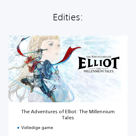
Edities:
T
h
e
A
d
v
e
n
t
u
r
e
s
The Adventures of Elliot: The Millennium
o
Tales
f
E
Volledige game
l