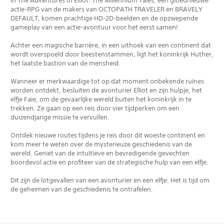
In The Adventures of Elliot: The Millennium Tales, een gloednieuwe
actie-RPG van de makers van OCTOPATH TRAVELER en BRAVELY
DEFAULT, komen prachtige HD-2D-beelden en de opzwepende
gameplay van een actie-avontuur voor het eerst samen!
Achter een magische barrière, in een uithoek van een continent dat
wordt overspoeld door beestenstammen, ligt het koninkrijk Huther,
het laatste bastion van de mensheid.
Wanneer er merkwaardige tot op dat moment onbekende ruïnes
worden ontdekt, besluiten de avonturier Elliot en zijn hulpje, het
elfje Faie, om de gevaarlijke wereld buiten het koninkrijk in te
trekken. Ze gaan op een reis door vier tijdperken om een
duizendjarige missie te vervullen.
Ontdek nieuwe routes tijdens je reis door dit woeste continent en
kom meer te weten over de mysterieuze geschiedenis van de
wereld. Geniet van de intuïtieve en bevredigende gevechten
boordevol actie en profiteer van de strategische hulp van een elfje.
Dit zijn de lotgevallen van een avonturier en een elfje. Het is tijd om
de geheimen van de geschiedenis te ontrafelen.