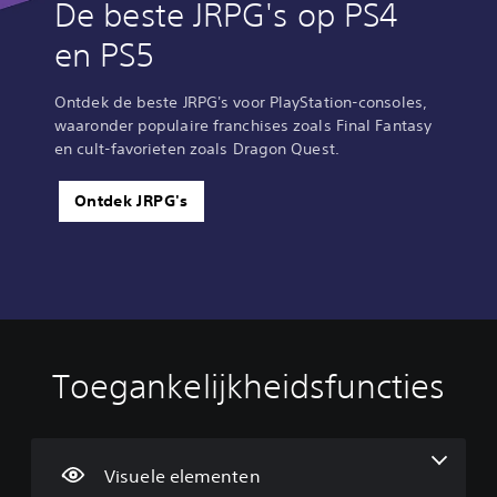
De beste JRPG's op PS4
en PS5
Ontdek de beste JRPG's voor PlayStation-consoles,
waaronder populaire franchises zoals Final Fantasy
en cult-favorieten zoals Dragon Quest.
Ontdek JRPG's
Toegankelijkheidsfuncties
D
V
S
B
A
u
o
p
e
a
i
l
e
d
n
d
u
e
i
p
e
m
l
e
a
Visuele elementen
l
e
b
n
s