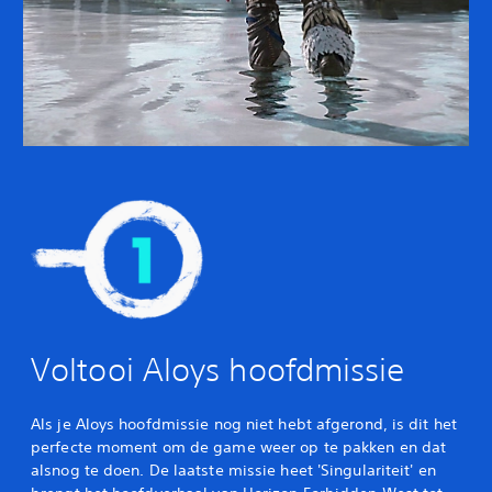
Voltooi Aloys hoofdmissie
Als je Aloys hoofdmissie nog niet hebt afgerond, is dit het
perfecte moment om de game weer op te pakken en dat
alsnog te doen. De laatste missie heet 'Singulariteit' en