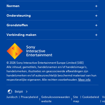
Normen
Ondersteuning
Grondstoffen
Verbinding maken
© 2026 Sony Interactive Entertainment Europe Limited (SIEE)
Alle inhoud, gametitels, handelsnamen en/of handelsimago's,
handelsmerken, illustraties en geassocieerde afbeeldingen zijn
handelsmerken en/of auteursrechtelijk beschermd materiaal van hun
respectievelijke eigenaren. Alle rechten voorbehouden.
Meer info
België
Juridisch
Privacybeleid
Gebruiksvoorwaarden
Site
Cookiebeleid
V
website
map
vo