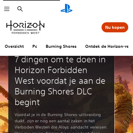
Zoeken
Nu kopen
Overzicht
Pc
Burning Shores
Ontdek de Horizon-ree
Gidsen en artikelen
7 dingen om te doen in
Horizon Forbidden
West voordat je aan de
Burning Shores DLC
begint
Voordat je in de Burning Shores-uitbreiding
duikt, zijn er nog een aantal zaken in het
Verboden Westen die Aloys aandacht vereisen.