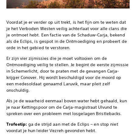
Voordat je er verder op uit trekt, is het fijn om te weten dat
je het Verboden Westen veilig achterlaat voor alle clans die
je ontmoet hebt. Een factie van de Schaduw-Carja, bekend
als de Eclips, is gespot in de Ontmoediging en probeert de
orde in het gebied te verstoren.
Er zijn vier zijmissies die je moet voltooien om de
Ontmoediging veilig te stellen. Je begint de eerste zijmissie
in Schemerlicht, door te praten met de gevangen Carja-
krijger Conover. Hij wordt beschuldigd voor de moord op
een medesoldaat genaamd Laruvik, maar pleit zelf
onschuldig.
Als je de waarheid eenmaal boven water hebt gehaald, kun
je naar Kettingspoor om de Carja-magistraat Ulvund te
spreken over een probleem met losgelagen Bristlebacks.
Trofeetip:
ga de strijd aan met de Eclips – en stop niet
voordat je hun leider Vezreh gevonden hebt.