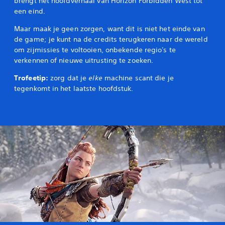
brengt het hoofdverhaal van Horizon Forbidden West tot
een eind.
Maar maak je geen zorgen, want dit is niet het einde van
de game; je kunt na de credits terugkeren naar de wereld
om zijmissies te voltooien, onbekende regio's te
verkennen of nieuwe uitrusting te zoeken.
Trofeetip:
zorg dat je
elke
machine scant die je
tegenkomt in het laatste hoofdstuk.