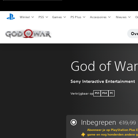
Winkel
PS5
Games
PS Plus
Accessoires
Nieuws
O
Ove
God of War
Sony Interactive Entertainment
Verkrijgbaar op
PS5
PS4
PC
Inbegrepen
€19,99
Korting t
Abonneer je op PlayStation Plus 
game en nog honderden andere ga