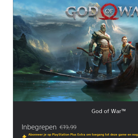
o
d
o
f
W
a
r
™
God of War™
Inbegrepen
€19,99
Korting ten opzichte van de oorspronkel
Abonneer je op PlayStation Plus Extra om toegang tot deze game en no