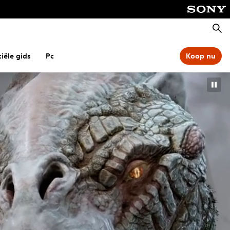
Zoeke
ciële gids
Pc
Koop nu