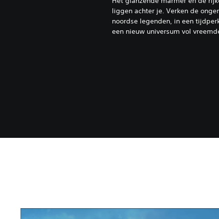
Het glanzende marmer en de rijk
liggen achter je. Verken de ong
noordse legenden, in een tijdper
een nieuw universum vol vreemd
G