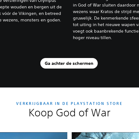
e versieringen van Olympus
in God of War sluiten daardoor 
erepte wouden en bergen uit de
wezens waar Kratos de strijd me
k vóór de Vikingen, en betreed
gruwelijk. De kenmerkende sfee
e wezens, monsters en goden.
tot uiting in het nieuwe wapen va
voegt ook baanbrekende functies
hoger niveau tillen.
Ga achter de schermen
VERKRIJGBAAR IN DE PLAYSTATION STORE
Koop God of War
Edities:
G