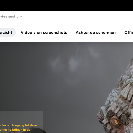
ndersteuning
rzicht
Video's en screenshots
Achter de schermen
Offi
en opzichte van de oorspronkelijke prijs van €19,99
Extra om toegang tot deze
mes te krijgen in de