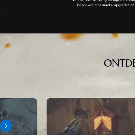
bezoeken met unieke upgrades of 
‎ ‎
ONTDE