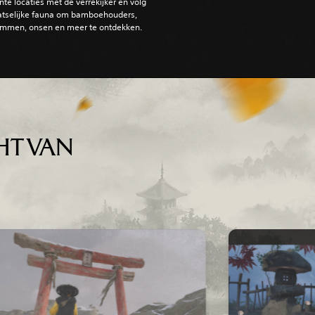
nte locaties met de verrekijker en volg
atselijke fauna om bamboehouders,
ommen, onsen en meer te ontdekken.
HT VAN