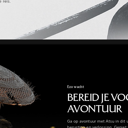
 reis.
Ezo wacht
BEREID JE V
AVONTUUR
Ga op avontuur met Atsu in dit 
berusting en verlossing. Geniet 