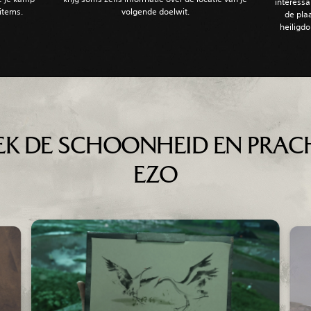
interessa
items.‎
volgende doelwit.
de pla
heiligd
K DE SCHOONHEID EN PRAC
EZO