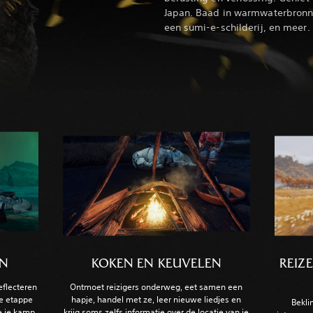
Japan. Baad in warmwaterbron
een sumi-e-schilderij, en meer.
AN
KOKEN EN KEUVELEN
REIZ
eflecteren
Ontmoet reizigers onderweg, eet samen een
de etappe
hapje, handel met ze, leer nieuwe liedjes en
Bekli
e je kamp
krijg soms zelfs informatie over de locatie van je