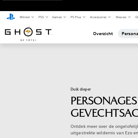
Winkel
PS5
Games
PS Plus
Accessoires
Nieuws
O
Overzicht
Persona
Duik dieper
PERSONAGES
GEVECHTSAC
Ontdek meer over de ongelofelij
uitgestrekte wildernis van Ezo 