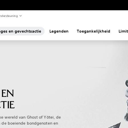
ndersteuning
ges en gevechtsactie
Legenden
Toegankelijkheid
Limi
 EN
TIE
ke wereld van Ghost of Yōtei, de
en de boeiende bondgenoten en