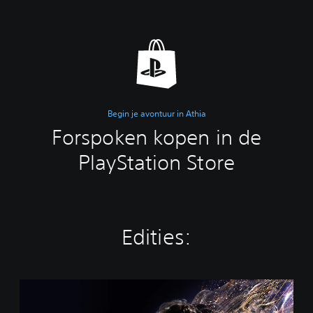
Begin je avontuur in Athia
Forspoken kopen in de
PlayStation Store
Edities:
S
t
a