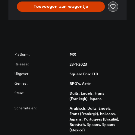
Toevoegen aan wagentje
Platform:
PS5
Release:
23-1-2023
Uitgever:
Square Enix LTD
Genres:
RPG's, Actie
Stem:
Duits, Engels, Frans
(Frankrijk), Japans
Schermtalen:
Arabisch, Duits, Engels,
Frans (Frankrijk), Italiaans,
Japans, Portugees (Brazilië),
Russisch, Spaans, Spaans
(Mexico)