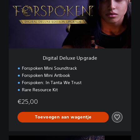
i
t
a
l
D
e
l
u
x
e
Digital Deluxe Upgrade
U
p
Forspoken Mini Soundtrack
g
Forspoken Mini Artbook
r
Forspoken: In Tanta We Trust
a
d
Rare Resource Kit
e
€25,00
Toevoegen aan wagentje
F