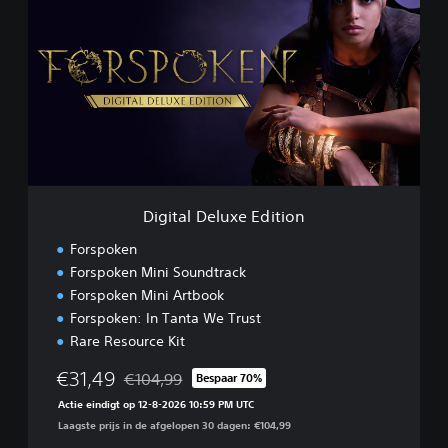
g
i
t
a
l
D
e
l
u
x
e
Digital Deluxe Edition
E
d
Forspoken
i
Forspoken Mini Soundtrack
t
Forspoken Mini Artbook
i
o
Forspoken: In Tanta We Trust
n
Rare Resource Kit
€31,49
€104,99
Bespaar 70%
Korting ten opzichte van de oorspronkelijke prijs
Actie eindigt op 12-8-2026 10:59 PM UTC
Laagste prijs in de afgelopen 30 dagen: €104,99