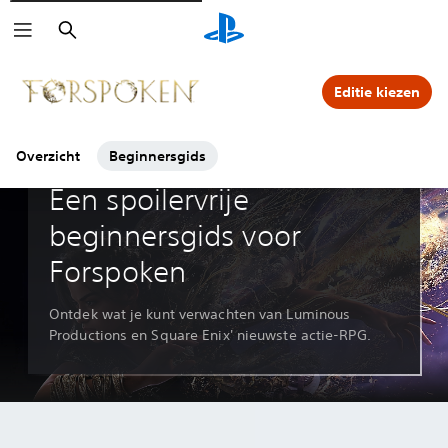
Zoeken
Klik op de
-symbolen voor meer info.
Editie kiezen
Overzicht
Beginnersgids
Gidsen en artikelen
Een spoilervrije
beginnersgids voor
Forspoken
Ontdek wat je kunt verwachten van Luminous
Productions en Square Enix' nieuwste actie-RPG.