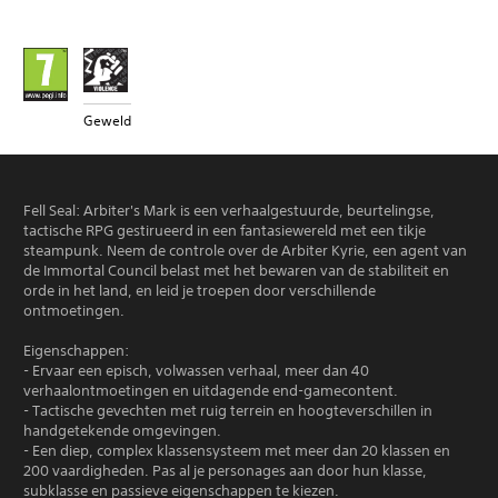
Geweld
Fell Seal: Arbiter's Mark is een verhaalgestuurde, beurtelingse,
tactische RPG gestirueerd in een fantasiewereld met een tikje
steampunk. Neem de controle over de Arbiter Kyrie, een agent van
de Immortal Council belast met het bewaren van de stabiliteit en
orde in het land, en leid je troepen door verschillende
ontmoetingen.
Eigenschappen:
- Ervaar een episch, volwassen verhaal, meer dan 40
verhaalontmoetingen en uitdagende end-gamecontent.
- Tactische gevechten met ruig terrein en hoogteverschillen in
handgetekende omgevingen.
- Een diep, complex klassensysteem met meer dan 20 klassen en
200 vaardigheden. Pas al je personages aan door hun klasse,
subklasse en passieve eigenschappen te kiezen.