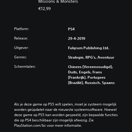
Missions & Monsters
€12,99
Platform:
PS4
Release:
29-4-2019
Uitgever:
Fulqrum Publishing Ltd.
Genres:
Strategie, RPG's, Avontuur
Schermtalen:
Chinees (Vereenvoudigd),
Duits, Engels, Frans
(Frankrijk), Portugees
(Brazilië), Russisch, Spaans
Als je deze game op PS5 wilt spelen, moet je systeem mogelijk 
worden geüpdatet naar de nieuwste systeemsoftware. Hoewel 
deze game op PS5 kan worden gespeeld, zijn bepaalde functies 
die op PS4 beschikbaar zijn mogelijk afwezig. Zie 
PlayStation.com/bc voor meer informatie.