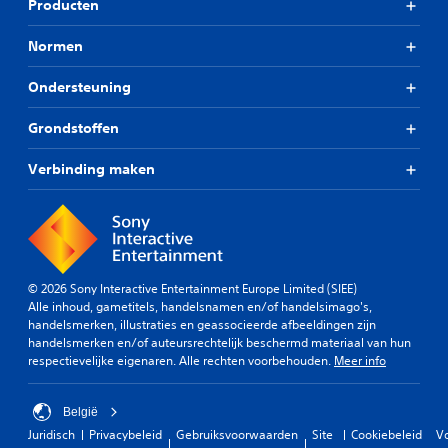
Producten
Normen
Ondersteuning
Grondstoffen
Verbinding maken
© 2026 Sony Interactive Entertainment Europe Limited (SIEE)
Alle inhoud, gametitels, handelsnamen en/of handelsimago's,
handelsmerken, illustraties en geassocieerde afbeeldingen zijn
handelsmerken en/of auteursrechtelijk beschermd materiaal van hun
respectievelijke eigenaren. Alle rechten voorbehouden.
Meer info
België
Juridisch
Privacybeleid
Gebruiksvoorwaarden
Site
Cookiebeleid
V