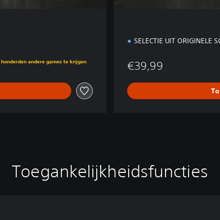
SELECTIE UIT ORIGINELE
ijke prijs van €34,99
g honderden andere games te krijgen
€39,99
To
Toegankelijkheidsfuncties