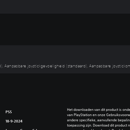
 Aanpasbare joystickgevoeligheid (standaard), Aanpasbare joystickom
Het downloaden van dit product is ond
PS5
van PlayStation en onze Gebruiksvoorwa
andere specifieke, aanvullende bepaling
18-9-2024
toepassing zijn. Download dit product ni