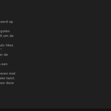
seerd op
rgoten
elt om de
uls-likes
'.
er de
n een
overen met
eke twist.
door deze