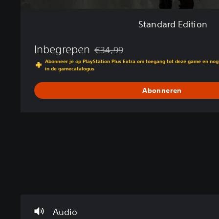
Standard Edition
Inbegrepen
€34,99
Korting ten opzichte van de oorspronkel
Abonneer je op PlayStation Plus Extra om toegang tot deze game en no
in de gamecatalogus
Abonneren
V
S
B
I
o
p
e
n
l
e
d
s
u
e
i
t
m
l
e
r
Audio