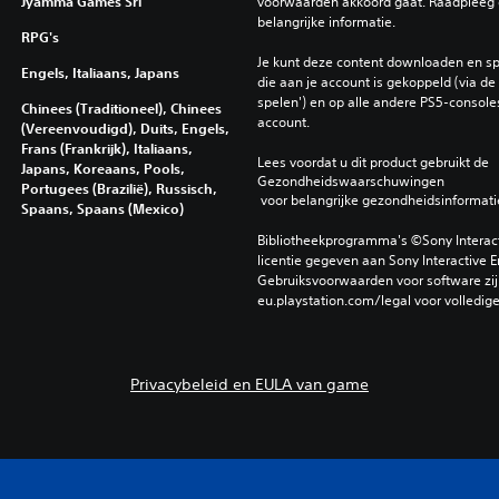
Jyamma Games Srl
voorwaarden akkoord gaat. Raadpleeg 
belangrijke informatie.
RPG's
Je kunt deze content downloaden en sp
Engels, Italiaans, Japans
die aan je account is gekoppeld (via de i
spelen') en op alle andere PS5-consoles
Chinees (Traditioneel), Chinees
account.
(Vereenvoudigd), Duits, Engels,
Frans (Frankrijk), Italiaans,
Lees voordat u dit product gebruikt de 
Japans, Koreaans, Pools,
Gezondheidswaarschuwingen
Portugees (Brazilië), Russisch,
 voor belangrijke gezondheidsinformati
Spaans, Spaans (Mexico)
Bibliotheekprogramma's ©Sony Interactiv
licentie gegeven aan Sony Interactive E
Gebruiksvoorwaarden voor software zijn
eu.playstation.com/legal voor volledig
Privacybeleid en EULA van game