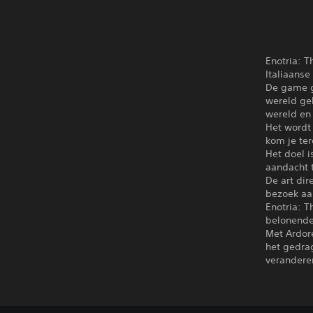
Enotria: T
Italiaanse 
De game g
wereld ge
wereld en
Het wordt 
kom je ter
Het doel i
aandacht t
De art di
bezoek aan
Enotria: T
belonende 
Met Ardore
het gedra
verandere