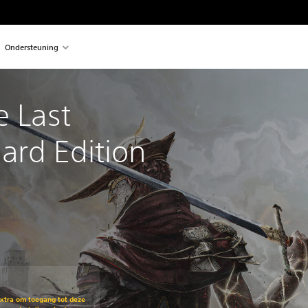
Ondersteuning
e Last 
ard Edition
en opzichte van de oorspronkelijke prijs van €34,99
Extra om toegang tot deze