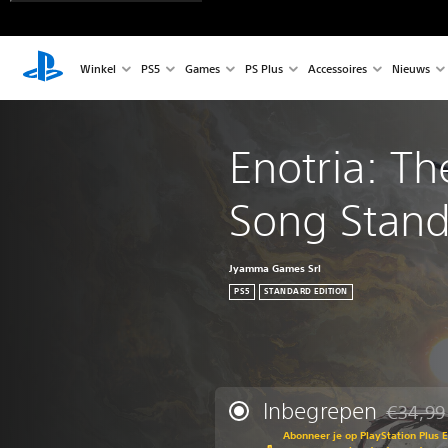
Winkel
PS5
Games
PS Plus
Accessoires
Nieuws
Enotria: Th
Song Stand
Jyamma Games Srl
PS5
STANDARD EDITION
Inbegrepen
€34,99
Korting t
Abonneer je op PlayStation Plus 