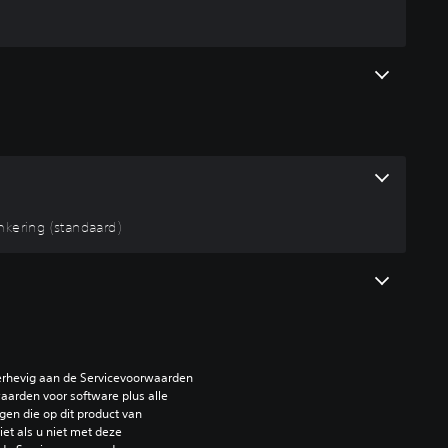
kering (standaard)
erhevig aan de Servicevoorwaarden 
arden voor software plus alle 
en die op dit product van 
et als u niet met deze 