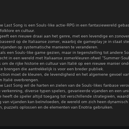
he Last Song is een Souls-like actie-RPG in een fantasiewereld geba
folklore en cultuur.
eeft een nieuwe draai aan het genre, met een levendige en zonove
baseerd op de Italiaanse zomer, waarbij de gameplay je in staat st
 vijanden op systematische manieren te veranderen.
als een Souls-like game gezien, maar in tegenstelling tot andere So
echt in een wereld met Italiaanse zomerkleuren ofwel ''Summer-Soul'
s om de rijke historie en cultuur van Italië op een nieuwe manier ond
e brengen die aantrekkelijk is voor een breder publiek.
rection moet de kleuren, de levendigheid en het algemene gevoel va
 Italië overbrengen.
he Last Song wil de harten en zielen van de Souls-likes fanbase ver
verkenning, diverse typen spelers, gevarieerde vijanden en een uni
 heeft de speler altijd toegang tot verschillende strategieën, waar
g van vijanden kan beïnvloeden, de wereld om zich heen dynamisch
n, puzzels oplossen en de elementen van Enotria gebruiken.