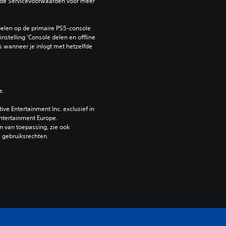
de Servicevoorwaarden voor meer 
elen op de primaire PS5-console 
nstelling 'Console delen en offline 
 wanneer je inlogt met hetzelfde 
e.
e Entertainment Inc. exclusief in 
ntertainment Europe. 
 van toepassing, zie ook 
e gebruiksrechten.