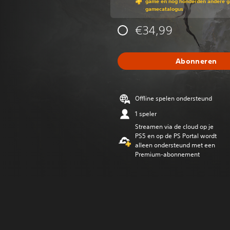
game en nog honderden andere ga
gamecatalogus
€34,99
Abonneren
Offline spelen ondersteund
1 speler
Streamen via de cloud op je
PS5 en op de PS Portal wordt
alleen ondersteund met een
Premium-abonnement