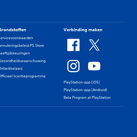
Grondstoffen
Verbinding maken
Servicevoorwaarden
Annuleringsbeleid PS Store
Leeftijdskeuringen
Gezondheidswaarschuwing
Ontwikkelaars
Officieel licentieprogramma
PlayStation-app (iOS)
PlayStation-app (Android)
Beta Program at PlayStation