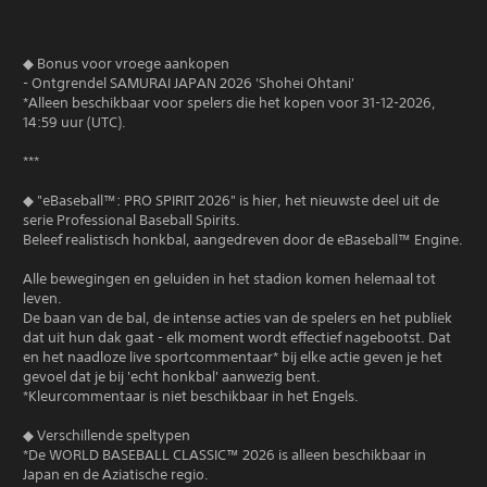
◆ Bonus voor vroege aankopen
- Ontgrendel SAMURAI JAPAN 2026 'Shohei Ohtani'
*Alleen beschikbaar voor spelers die het kopen voor 31-12-2026,
14:59 uur (UTC).
***
◆ "eBaseball™: PRO SPIRIT 2026" is hier, het nieuwste deel uit de
serie Professional Baseball Spirits.
Beleef realistisch honkbal, aangedreven door de eBaseball™ Engine.
Alle bewegingen en geluiden in het stadion komen helemaal tot
leven.
De baan van de bal, de intense acties van de spelers en het publiek
dat uit hun dak gaat - elk moment wordt effectief nagebootst. Dat
en het naadloze live sportcommentaar* bij elke actie geven je het
gevoel dat je bij 'echt honkbal' aanwezig bent.
*Kleurcommentaar is niet beschikbaar in het Engels.
◆ Verschillende speltypen
*De WORLD BASEBALL CLASSIC™ 2026 is alleen beschikbaar in
Japan en de Aziatische regio.