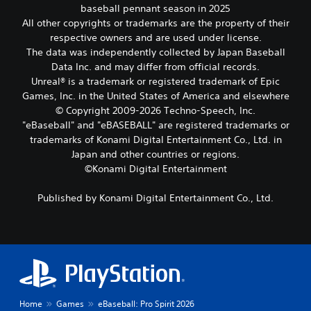
e
i
baseball pennant season in 2025
v
n
o
All other copyrights or trademarks are the property of their
a
z
J
n
respective owners and are used under license.
o
e
d
The data was independently collected by Japan Baseball
n
k
e
d
Data Inc. and may differ from official records.
u
g
e
Unreal® is a trademark or registered trademark of Epic
n
a
r
Games, Inc. in the United States of America and elsewhere
t
m
d
© Copyright 2009-2026 Techno-Speech, Inc.
d
e
a
e
v
"eBaseball" and "eBASEBALL" are registered trademarks or
t
a
e
trademarks of Konami Digital Entertainment Co., Ltd. in
j
u
r
e
Japan and other countries or regions.
d
l
t
©Konami Digital Entertainment
i
a
o
o
g
e
Published by Konami Digital Entertainment Co., Ltd.
-
e
t
u
n
s
i
d
e
t
o
n
v
o
i
o
r
n
e
e
g
r
e
e
z
n
d
Home
Games
eBaseball: Pro Spirit 2026