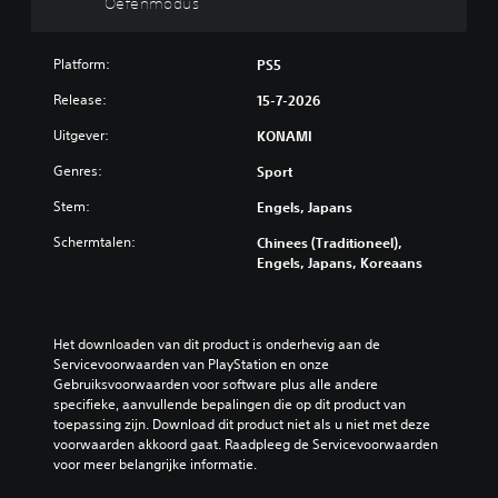
Oefenmodus
t
r
v
e
a
o
l
d
a
Platform:
PS5
u
r
d
m
Release:
15-7-2026
u
(
e
k
s
Uitgever:
KONAMI
s
k
t
a
Genres:
e
a
Sport
f
n
n
z
Stem:
Engels, Japans
d
o
J
a
n
e
Schermtalen:
Chinees (Traditioneel),
d
a
k
Engels, Japans, Koreaans
e
u
r
r
n
d
l
t
)
i
d
Het downloaden van dit product is onderhevig aan de 
J
j
e
Servicevoorwaarden van PlayStation en onze 
e
k
g
Gebruiksvoorwaarden voor software plus alle andere 
k
z
a
specifieke, aanvullende bepalingen die op dit product van 
u
a
m
toepassing zijn. Download dit product niet als u niet met deze 
n
c
e
voorwaarden akkoord gaat. Raadpleeg de Servicevoorwaarden 
t
h
s
voor meer belangrijke informatie.
h
t
p
e