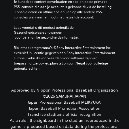
e
e
Je kunt deze content downloaden en spelen op de primaire 
t
r
l
PS5-console die aan je account is gekoppeld (via de instelling 
a
z
e
'Console delen en offline spelen') en op alle andere PS5-
l
e
n
consoles wanneer je inlogt met hetzelfde account.
g
t
e
e
t
n
Lees voordat u dit product gebruikt de 
h
e
d
Gezondheidswaarschuwingen
e
n
o
 voor belangrijke gezondheidsinformatie.
l
e
o
e
n
r
Bibliotheekprogramma's ©Sony Interactive Entertainment Inc. 
u
d
d
exclusief in licentie gegeven aan Sony Interactive Entertainment 
i
e
e
Europe. Gebruiksvoorwaarden voor software zijn van 
t
m
m
toepassing, zie ook eu.playstation.com/legal voor volledige 
d
p
e
gebruiksrechten.
a
e
n
g
n
u
i
.
'
n
s
Approved by Nippon Professional Baseball Organization
g
n
©2026 SAMURAI JAPAN
3
s
a
Japan Professional Baseball MEIKYUKAI
D
n
v
i
Japan Baseball Promotion Association
-
i
v
a
Franchise stadiums official recognition
g
e
u
e
As a rule , the signboard in the stadium reproduced in the
a
r
d
game is produced based on data during the professional
u