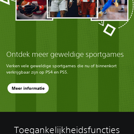
Ontdek meer geweldige sportgames
Verken vele geweldige sportgames die nu of binnenkort
verkrijgbaar zijn op PS4 en PS5.
Meer informatie
Toegankelijkheidsfuncties
V
S
A