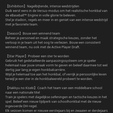
【Exhibition】Nagelbijtende, intense wedstrijden
Duik eerst eens in de Versus-modus om het realistische honkbal van
de eBaseball™ Engine in volle glorie te beleven.
Stel je stadion, regels en meer in en geniet van een intense wedstrijd
met je favoriete team.
【Season】Bouw een winnend team
Beheer je personeel en maak strategische keuzes, zonder het
verloop in je team uit het oog te verliezen. Bouw een consistent
winnend team, nu ook met de Active Player Draft.
【Star Player】Probeer een ster te worden
Gebruik het gedetailleerde aanpassingssysteem om je speler
helemaal naar jouw smaak vorm te geven en beleef daarmee tot wel
dertig jaar lang je eigen honkbalcarrière.
Wijd je helemaal toe aan het honkbal, of verrijk je persoonlijke leven
terwijl je een ster in de honkbalwereld probeert te worden.
【Hakkyu no Kiseki】Coach het team van een middelbare school
naar een nationale titel
Train je spelers met dagelijkse oefeningen en tactische keuzes in het
spel. Beleef een nieuw tijdperk van schoolhonkbal met de nieuw
ingevoerde DH-regel.
Elk seizoen komen er nieuwe eerstejaars bij en zwaaien er derdejaars