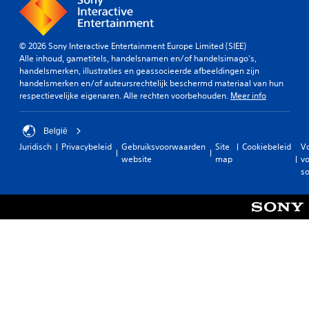
h
i
b
e
j
a
e
k
a
n
h
© 2026 Sony Interactive Entertainment Europe Limited (SIEE)
r
g
e
Alle inhoud, gametitels, handelsnamen en/of handelsimago's,
z
e
i
handelsmerken, illustraties en geassocieerde afbeeldingen zijn
l
d
o
handelsmerken en/of auteursrechtelijk beschermd materiaal van hun
u
s
n
respectievelijke eigenaren. Alle rechten voorbehouden.
Meer info
i
n
d
d
i
e
h
v
België
r
o
e
t
Juridisch
Privacybeleid
Gebruiksvoorwaarden
Site
Cookiebeleid
V
o
a
website
map
vo
o
r
u
so
e
t
t
t
.
e
k
s
i
e
e
n
z
s
e
n
n
e
.
l
i
O