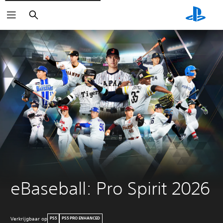
Zoeken
eBaseball: Pro Spirit 2026
Verkrijgbaar op
PS5
PS5 PRO ENHANCED