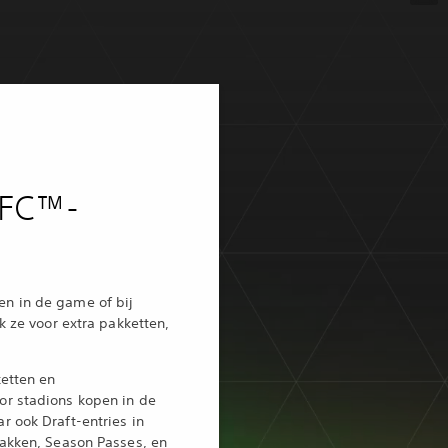
 FC™-
n in de game of bij
k ze voor extra pakketten,
etten en
r stadions kopen in de
 ook Draft-entries in
akken, Season Passes, en