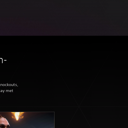
m-
knockouts,
lay met