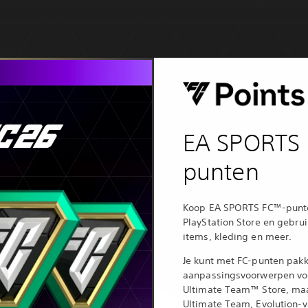
EA SPORTS
punten
Koop EA SPORTS FC™-punte
PlayStation Store en gebrui
items, kleding en meer.
Je kunt met FC-punten pakk
aanpassingsvoorwerpen voo
Ultimate Team™ Store, maar
Ultimate Team, Evolution-v