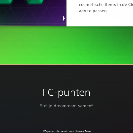
cosmetische items in de Cl
aan te passen.
FC-punten
Stel je droomteam samen*
‎*FC-punten niet vereist voor Ultimate Team