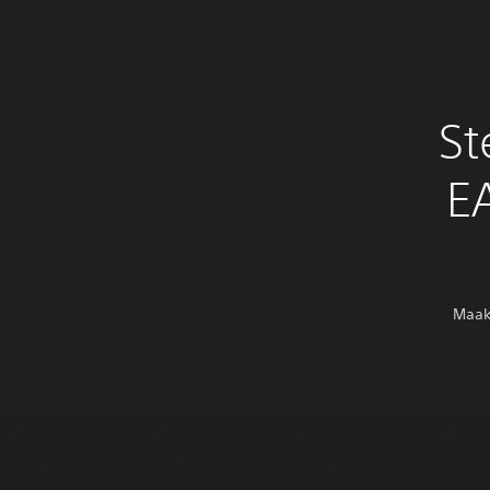
St
E
Maak 