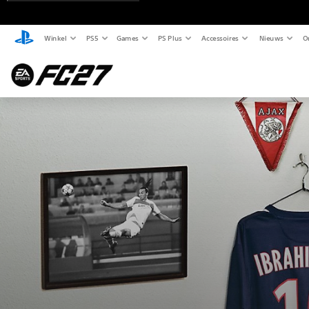
Winkel
PS5
Games
PS Plus
Accessoires
Nieuws
O