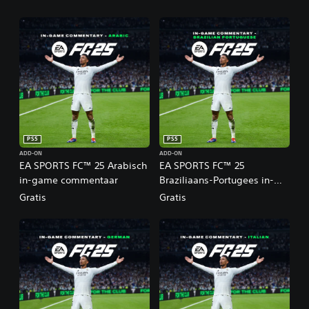
PS5
PS5
ADD-ON
ADD-ON
EA SPORTS FC™ 25 Arabisch
EA SPORTS FC™ 25
in-game commentaar
Braziliaans-Portugees in-
game commentaar
Gratis
Gratis