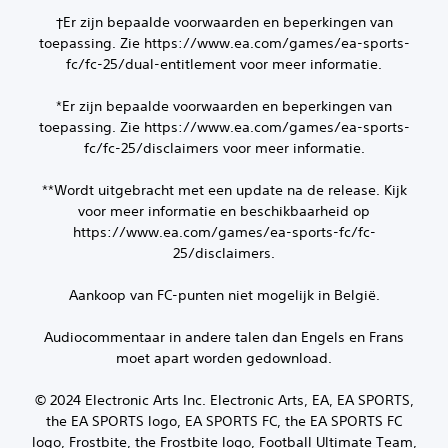
i
t
i
n
n
†Er zijn bepaalde voorwaarden en beperkingen van
e
e
s
g
k
toepassing. Zie https://www.ea.com/games/ea-sports-
t
t
o
s
d
fc/fc-25/dual-entitlement voor meer informatie.
e
f
t
e
l
j
w
i
l
*Er zijn bepaalde voorwaarden en beperkingen van
e
o
n
e
toepassing. Zie https://www.ea.com/games/ea-sports-
k
r
s
n
u
fc/fc-25/disclaimers voor meer informatie.
d
t
d
n
e
r
a
t
n
u
**Wordt uitgebracht met een update na de release. Kijk
t
b
g
c
voor meer informatie en beschikbaarheid op
j
e
e
t
e
https://www.ea.com/games/ea-sports-fc/fc-
p
t
i
o
25/disclaimers.
a
o
e
v
a
o
s
e
l
n
Aankoop van FC-punten niet mogelijk in België.
o
r
d
d
p
a
e
.
h
Audiocommentaar in andere talen dan Engels en Frans
l
b
e
o
moet apart worden gedownload.
e
t
m
d
s
j
i
© 2024 Electronic Arts Inc. Electronic Arts, EA, EA SPORTS,
c
e
e
the EA SPORTS logo, EA SPORTS FC, the EA SPORTS FC
h
h
n
e
logo, Frostbite, the Frostbite logo, Football Ultimate Team,
e