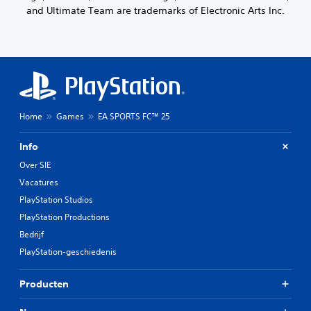
i
r
and Ultimate Team are trademarks of Electronic Arts Inc.
e
n
m
n
g
m
g
s
o
e
e
e
l
l
t
u
e
v
i
m
o
d
e
l
h
n
Home
Games
EA SPORTS FC™ 25
g
o
t
e
o
e
n
Info
r
n
)
t
o
Over SIE
.
.
p
Vacatures
n
PlayStation Studios
B
i
e
e
PlayStation Productions
u
d
Bedrijf
w
i
PlayStation-geschiedenis
t
e
o
n
e
Producten
i
w
n
i