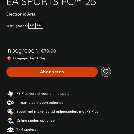
EA SPORTS FC™ 25
Electronic Arts
Verkrijgbaar op
PS5
PS4
Inbegrepen
€79,99
Korting ten opzichte van de oorspronkelijke pri
Inbegrepen bij EA Play
Abonneren
PS Plus vereist voor online spelen
In-game aankopen optioneel
Speel met maximaal 22 onlinespelers met PS Plus
Online spelen optioneel
1 - 4 spelers