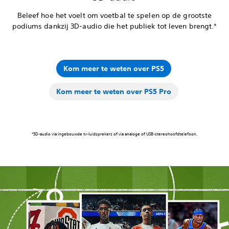
Beleef hoe het voelt om voetbal te spelen op de grootste
podiums dankzij 3D-audio die het publiek tot leven brengt.*
Kom meer te weten over PS5
Kom meer te weten over PS5 Pro
*3D-audio via ingebouwde tv-luidsprekers of via analoge of USB-stereohoofdtelefoon.