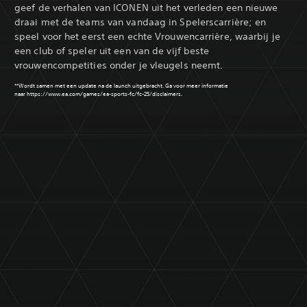
geef de verhalen van ICONEN uit het verleden een nieuwe
draai met de teams van vandaag in Spelerscarrière; en
speel voor het eerst een echte Vrouwencarrière, waarbij je
een club of speler uit een van de vijf beste
vrouwencompetities onder je vleugels neemt.
**Wordt samen met een update na de launch uitgebracht. Ga voor meer informatie
naar
https://www.ea.com/games/ea-sports-fc/fc-25/disclaimers
.