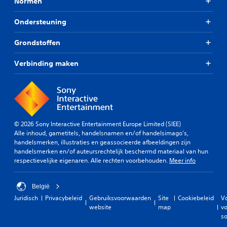
Normen
g
j
s
z
e
e
Ondersteuning
n
l
.
e
Grondstoffen
m
e
S
Verbinding maken
n
p
t
e
e
e
n
l
b
b
e
a
© 2026 Sony Interactive Entertainment Europe Limited (SIEE)
k
Alle inhoud, gametitels, handelsnamen en/of handelsimago's,
a
handelsmerken, illustraties en geassocieerde afbeeldingen zijn
i
r
handelsmerken en/of auteursrechtelijk beschermd materiaal van hun
j
z
respectievelijke eigenaren. Alle rechten voorbehouden.
Meer info
k
o
e
n
n
d
België
e
J
Juridisch
Privacybeleid
Gebruiksvoorwaarden
Site
Cookiebeleid
V
r
e
website
map
vo
k
t
so
u
o