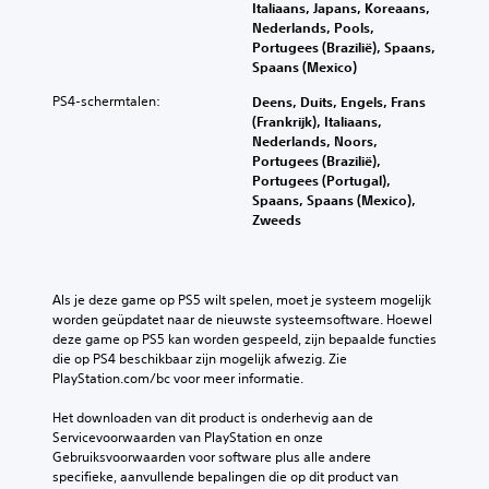
p
s
Italiaans, Japans, Koreaans,
f
m
e
n
Nederlands, Pools,
d
e
T
r
e
Portugees (Brazilië), Spaans,
e
n
r
s
l
Spaans (Mexico)
g
t
o
l
a
e
e
PS4-schermtalen:
n
e
Deens, Duits, Engels, Frans
n
l
n
a
h
(Frankrijk), Italiaans,
s
u
a
g
a
Nederlands, Noors,
c
i
a
e
n
Portugees (Brazilië),
r
d
n
s
d
Portugees (Portugal),
i
h
p
o
e
Spaans, Spaans (Mexico),
o
a
p
n
l
Zweeds
o
s
t
d
i
r
s
i
e
n
t
e
r
g
e
.
n
t
e
Als je deze game op PS5 wilt spelen, moet je systeem mogelijk 
v
n
i
n
worden geüpdatet naar de nieuwste systeemsoftware. Hoewel 
a
a
t
(
deze game op PS5 kan worden gespeeld, zijn bepaalde functies 
3
n
a
e
a
die op PS4 beschikbaar zijn mogelijk afwezig. Zie 
D
s
r
l
c
PlayStation.com/bc voor meer informatie.
-
p
e
s
t
a
e
r
z
i
Het downloaden van dit product is onderhevig aan de 
n
u
a
i
e
Servicevoorwaarden van PlayStation en onze 
a
d
a
e
s
Gebruiksvoorwaarden voor software plus alle andere 
n
i
n
w
k
specifieke, aanvullende bepalingen die op dit product van 
d