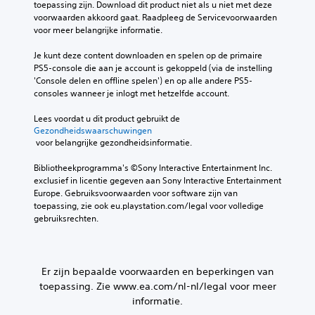
.
a
o
toepassing zijn. Download dit product niet als u niet met deze 
c
e
a
voorwaarden akkoord gaat. Raadpleeg de Servicevoorwaarden 
h
J
r
r
voor meer belangrijke informatie.
a
e
e
b
k
t
v
i
Je kunt deze content downloaden en spelen op de primaire 
u
o
S
j
PS5-console die aan je account is gekoppeld (via de instelling 
n
o
p
j
'Console delen en offline spelen') en op alle andere PS5-
t
r
r
e
consoles wanneer je inlogt met hetzelfde account.
d
a
a
b
e
f
a
i
Lees voordat u dit product gebruikt de 
a
i
k
n
Gezondheidswaarschuwingen
u
n
c
 voor belangrijke gezondheidsinformatie.
n
d
g
h
e
i
e
a
Bibliotheekprogramma's ©Sony Interactive Entertainment Inc. 
n
o
s
t
exclusief in licentie gegeven aan Sony Interactive Entertainment 
e
-
t
s
Europe. Gebruiksvoorwaarden voor software zijn van 
e
u
e
k
toepassing, zie ook eu.playstation.com/legal voor volledige 
n
i
l
u
gebruiksrechten.
t
t
d
n
i
v
e
n
j
o
i
e
d
e
n
n
s
Er zijn bepaalde voorwaarden en beperkingen van
r
d
a
l
toepassing. Zie www.ea.com/nl-nl/legal voor meer
z
e
l
i
o
informatie.
l
s
m
i