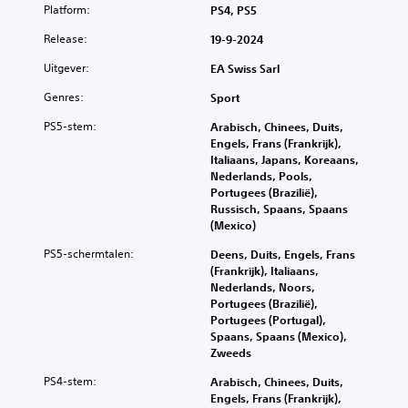
a
e
d
o
Platform:
PS4, PS5
e
l
a
r
p
u
a
g
d
a
Release:
19-9-2024
i
n
i
a
)
t
g
n
Uitgever:
EA Swiss Sarl
n
e
J
r
g
j
l
e
Genres:
Sport
i
s
e
k
k
j
n
w
PS5-stem:
e
u
Arabisch, Chinees, Duits,
k
i
o
l
n
Engels, Frans (Frankrijk),
s
v
r
u
t
Italiaans, Japans, Koreaans,
t
e
d
i
d
Nederlands, Pools,
e
a
e
d
e
Portugees (Brazilië),
v
u
n
s
b
Russisch, Spaans, Spaans
e
v
v
p
e
(Mexico)
r
e
o
r
d
h
r
o
PS5-schermtalen:
Deens, Duits, Engels, Frans
e
i
a
l
r
(Frankrijk), Italiaans,
k
e
a
a
g
Nederlands, Noors,
e
n
l
g
e
Portugees (Brazilië),
r
i
l
e
l
Portugees (Portugal),
h
n
i
n
e
Spaans, Spaans (Mexico),
e
g
j
v
z
Zweeds
t
s
n
o
e
z
e
e
o
PS4-stem:
n
Arabisch, Chinees, Duits,
e
l
n
r
.
Engels, Frans (Frankrijk),
l
e