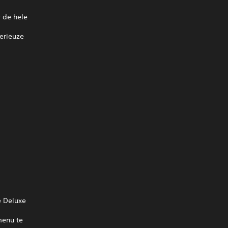
 de hele
serieuze
e Deluxe
menu te