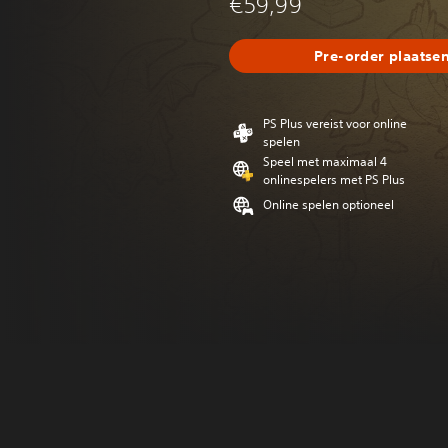
€59,99
Pre-order plaatse
PS Plus vereist voor online
spelen
Speel met maximaal 4
onlinespelers met PS Plus
Online spelen optioneel