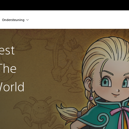
Ondersteuning
est
The
orld