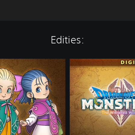
Edities:
D
R
A
G
O
N
Q
U
E
S
T
M