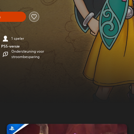
n
1 speler
PS5-versie
Ondersteuning voor
stroombesparing