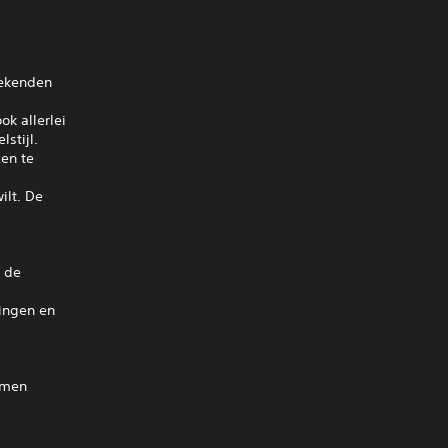
bekenden
k allerlei
stijl.
en te
ilt. De
j de
kingen en
samen