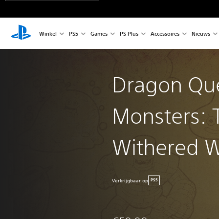
Winkel
PS5
Games
PS Plus
Accessoires
Nieuws
Dragon Qu
Monsters: 
Withered W
Verkrijgbaar op
PS5