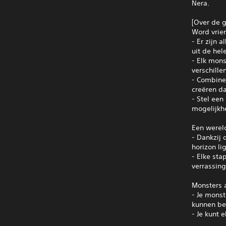
Nera.
[Over de 
Word vrie
- Er zijn
uit de he
- Elk mons
verschille
- Combine
creëren da
- Stel een
mogelijkh
Een werel
- Dankzij 
horizon lig
- Elke sta
verrassin
Monsters a
- Je monst
kunnen be
- Je kunt 