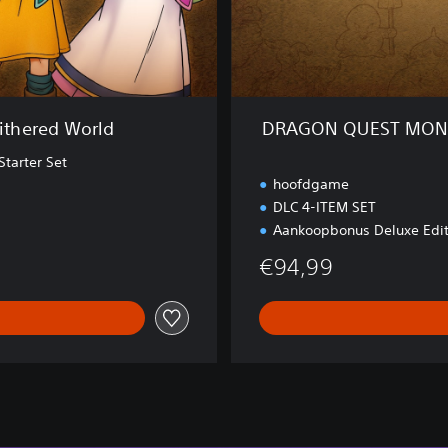
O
N
S
T
E
R
thered World
DRAGON QUEST MONST
S
:
tarter Set
T
hoofdgame
h
DLC 4-ITEM SET
e
Aankoopbonus Deluxe Edit
W
i
€94,99
t
h
e
r
e
d
W
o