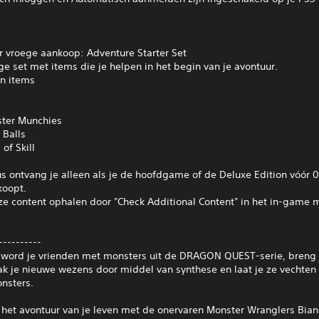
r vroege aankoop: Adventure Starter Set
e set met items die je helpen in het begin van je avontuur.
n items
ster Munchies
 Balls
of Skill
s ontvang je alleen als je de hoofdgame of de Deluxe Edition vóór 
koopt.
ze content ophalen door "Check Additional Content" in het in‑game 
----------
G word je vrienden met monsters uit de DRAGON QUEST-serie, breng 
ak je nieuwe wezens door middel van synthese en laat je ze vechten
nsters.
 het avontuur van je leven met de onervaren Monster Wranglers Bian