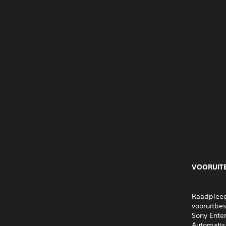
VOORUITB
Raadpleeg 
vooruitbe
Sony Ente
Automatis