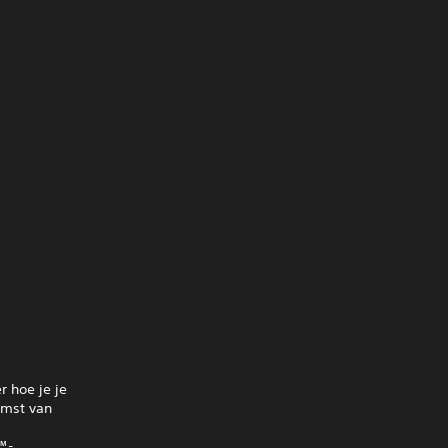
r hoe je je
omst van
5™-