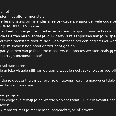
game]
nden met allerlei monsters
 allerlei monsters om vrienden mee te worden, waaronder vele oude 
le DRAGON QUEST-serie.
ter heeft zijn eigen kenmerken en eigenschappen, maar ze kunnen oo
nde talenten leren, zodat je jouw party kunt aanpassen aan jouw speel
er twee monsters door middel van synthese om een nog sterker wez
t je misschien nog nooit eerder hebt gezien.
 party samen van je favoriete monsters die precies vechten zoals jij w
eden zijn onvoorstelbaar!
d vol wonderen
de unieke visuele stijl van de game weet je nooit zeker wat er voorbi
t.
p die je doet onthult meer over je omgeving, waar je nieuwe ontdek
gen te wachten staan.
an je zijde
ers volgen je terwijl je de wereld verkent zodat jullie elk avontuur 
leven.
elk monster met je meenemen, ongeacht type of grootte.