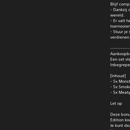
Blijf comp
- Dankzij
wereld.
- Er valt 
toernooien
- Stuur je
verdienen
-----------
Aankoopbo
Een set vl
Inbegrepe
[Inhoud]
- 5x Mons
- 5x Smoke
- 5x Meaty
Let op
Deze bonus
Edition ko
Je kunt de