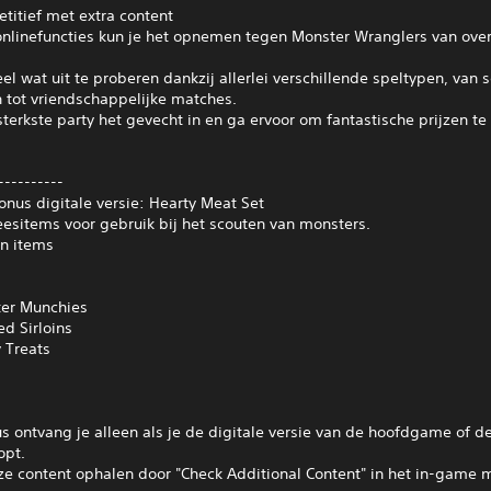
etitief met extra content
 onlinefuncties kun je het opnemen tegen Monster Wranglers van over
heel wat uit te proberen dankzij allerlei verschillende speltypen, van 
 tot vriendschappelijke matches.
 sterkste party het gevecht in en ga ervoor om fantastische prijzen te
.
----------
nus digitale versie: Hearty Meat Set
eesitems voor gebruik bij het scouten van monsters.
n items
ter Munchies
d Sirloins
 Treats
 ontvang je alleen als je de digitale versie van de hoofdgame of d
opt.
ze content ophalen door "Check Additional Content" in het in‑game 