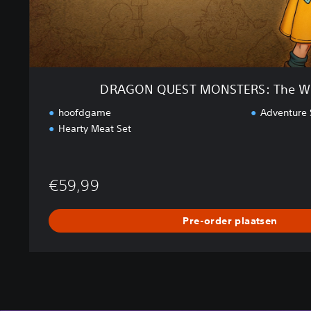
O
N
S
T
E
R
DRAGON QUEST MONSTERS: The Wi
S
:
hoofdgame
Adventure S
T
Hearty Meat Set
h
e
W
i
€59,99
t
h
Pre-order plaatsen
e
r
e
d
W
o