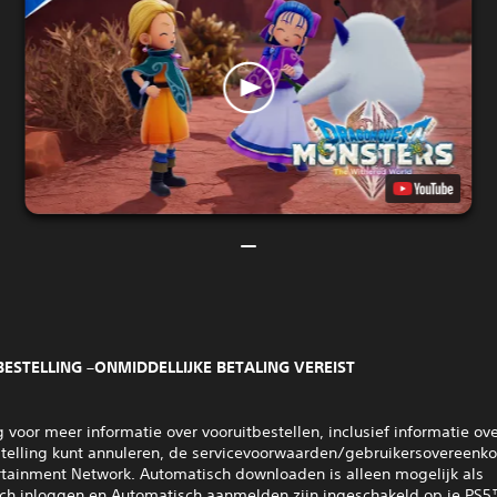
ESTELLING –ONMIDDELLIJKE BETALING VEREIST
voor meer informatie over vooruitbestellen, inclusief informatie ove
stelling kunt annuleren, de servicevoorwaarden/gebruikersovereenk
rtainment Network. Automatisch downloaden is alleen mogelijk als
ch inloggen en Automatisch aanmelden zijn ingeschakeld op je PS