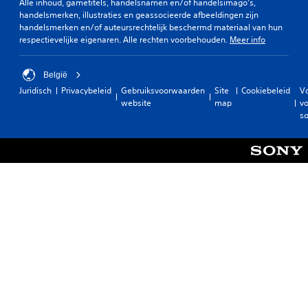
Alle inhoud, gametitels, handelsnamen en/of handelsimago's,
handelsmerken, illustraties en geassocieerde afbeeldingen zijn
handelsmerken en/of auteursrechtelijk beschermd materiaal van hun
respectievelijke eigenaren. Alle rechten voorbehouden.
Meer info
België
Juridisch
Privacybeleid
Gebruiksvoorwaarden
Site
Cookiebeleid
V
website
map
vo
so