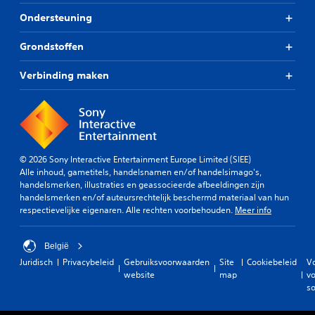
Ondersteuning
Grondstoffen
Verbinding maken
© 2026 Sony Interactive Entertainment Europe Limited (SIEE)
Alle inhoud, gametitels, handelsnamen en/of handelsimago's,
handelsmerken, illustraties en geassocieerde afbeeldingen zijn
handelsmerken en/of auteursrechtelijk beschermd materiaal van hun
respectievelijke eigenaren. Alle rechten voorbehouden.
Meer info
België
Juridisch
Privacybeleid
Gebruiksvoorwaarden
Site
Cookiebeleid
V
website
map
vo
so