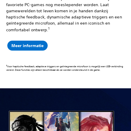
favoriete PC-games nog meeslepender worden. Laat
gamewerelden tot leven komen in je handen dankzij
haptische feedback, dynamische adaptieve triggers en een
geïntegreerde microfoon, allemaal in een iconisch en
1
comfortabel ontwerp.
Meer informatie
Voor haptische feedback, adaptieve triggers en geïntegreerde microfoon is mogelijk een USB-verbinding
vereist. Deze functies zijn alleen beschikbaar als ze worden ondersteund in de game.