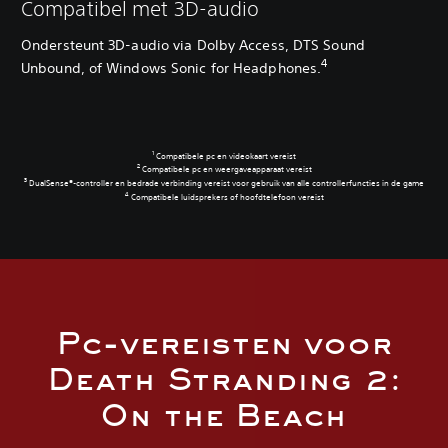
Compatibel met 3D-audio
Ondersteunt 3D-audio via Dolby Access, DTS Sound
4
Unbound, of Windows Sonic for Headphones.
Compatibele pc en videokaart vereist
Compatibele pc en weergaveapparaat vereist
‎ DualSense®-controller en bedrade verbinding vereist voor gebruik van alle controllerfuncties in de game
‎ Compatibele luidsprekers of hoofdtelefoon vereist
Pc-vereisten voor
Death Stranding 2:
On the Beach