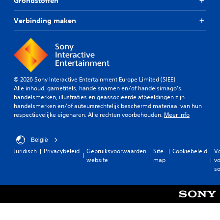
Grondstoffen
Verbinding maken
© 2026 Sony Interactive Entertainment Europe Limited (SIEE)
Alle inhoud, gametitels, handelsnamen en/of handelsimago's,
handelsmerken, illustraties en geassocieerde afbeeldingen zijn
handelsmerken en/of auteursrechtelijk beschermd materiaal van hun
respectievelijke eigenaren. Alle rechten voorbehouden.
Meer info
België
Juridisch
Privacybeleid
Gebruiksvoorwaarden
Site
Cookiebeleid
V
website
map
vo
so