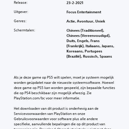
Release:
23-2-2021
Uitgever:
Focus Entertainment
Genres:
Actie, Avontuur, Uniek
Schermtalen:
Chinees (Traditioneel),
Chinees (Vereenvoudigd),
Duits, Engels, Frans
(Frankrijk), Italiaans, Japans,
Koreaans, Portugees
(Brazilië), Russisch, Spaans
Als je deze game op PS5 wilt spelen, moet je systeem mogelijk 
worden geüpdatet naar de nieuwste systeemsoftware. Hoewel 
deze game op PS5 kan worden gespeeld, zijn bepaalde functies 
die op PS4 beschikbaar zijn mogelijk afwezig. Zie 
PlayStation.com/bc voor meer informatie.
Het downloaden van dit product is onderhevig aan de 
Servicevoorwaarden van PlayStation en onze 
Gebruiksvoorwaarden voor software plus alle andere 
specifieke, aanvullende bepalingen die op dit product van 