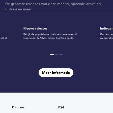
De grootste releases van deze maand, speciale artikelen,
gidsen en meer.
Nieuwe releases
Indiegam
Bekijk de populairste titels van deze maand,
Ontdek de
all of
waaronder MARVEL Tōkon: Fighting Souls.
waaronder
Meer informatie
Platform:
PS4