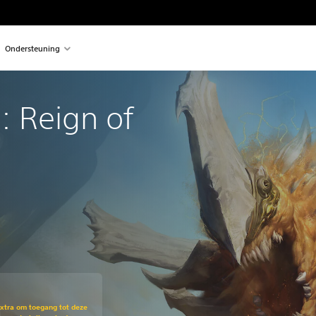
Ondersteuning
: Reign of 
en opzichte van de oorspronkelijke prijs van €49,99
Extra om toegang tot deze