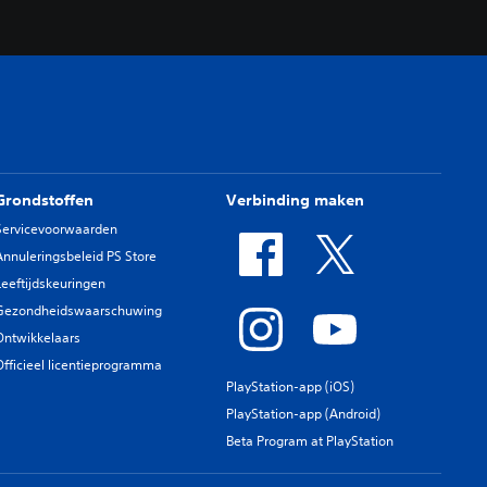
Grondstoffen
Verbinding maken
Servicevoorwaarden
Annuleringsbeleid PS Store
Leeftijdskeuringen
Gezondheidswaarschuwing
Ontwikkelaars
Officieel licentieprogramma
PlayStation-app (iOS)
PlayStation-app (Android)
Beta Program at PlayStation