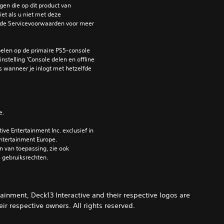
en die op dit product van 
et als u niet met deze 
de Servicevoorwaarden voor meer 
elen op de primaire PS5-console 
nstelling 'Console delen en offline 
 wanneer je inlogt met hetzelfde 
e.
e Entertainment Inc. exclusief in 
ntertainment Europe. 
 van toepassing, zie ook 
e gebruiksrechten.
ainment, Deck13 Interactive and their respective logos are
ir respective owners. All rights reserved.