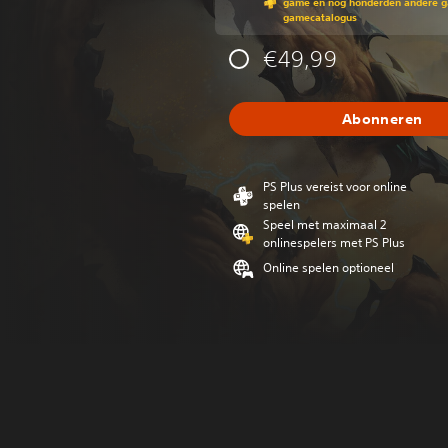
game en nog honderden andere ga
gamecatalogus
€49,99
Abonneren
PS Plus vereist voor online
spelen
Speel met maximaal 2
onlinespelers met PS Plus
Online spelen optioneel