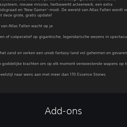
ssysteem, nieuwe missies, herbewerkt acteerwerk, een extra
eidsgraad en 'New Game+'-modi. De wereld van Atlas Fallen wordt v
et deze grote, gratis update!
van Atlas Fallen wacht op je
een of coöperatief op gigantische, legendarische wezens in spectacu
n
 het zand en verken een uniek fantasy-land vol geheimen en gevaren
n goddelijke krachten om op elk moment verwoestende wapens op t
speelstijl naar wens aan met meer dan 170 Essence Stones
Add-ons