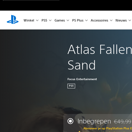
Winkel
PS5
Games
PS Plus
Accessoires
Nieuws
Atlas Fallen
Sand
Focus Entertainment
PS5
Inbegrepen
€49,99
Korting t
Abonneer je op PlayStation Plus 