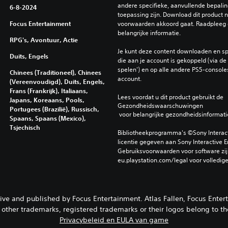
andere specifieke, aanvullende bepaling
6-8-2024
toepassing zijn. Download dit product ni
Focus Entertainment
voorwaarden akkoord gaat. Raadpleeg 
belangrijke informatie.
RPG's, Avontuur, Actie
Je kunt deze content downloaden en sp
Duits, Engels
die aan je account is gekoppeld (via de i
spelen') en op alle andere PS5-consoles
Chinees (Traditioneel), Chinees
account.
(Vereenvoudigd), Duits, Engels,
Frans (Frankrijk), Italiaans,
Lees voordat u dit product gebruikt de 
Japans, Koreaans, Pools,
Gezondheidswaarschuwingen
Portugees (Brazilië), Russisch,
 voor belangrijke gezondheidsinformati
Spaans, Spaans (Mexico),
Tsjechisch
Bibliotheekprogramma's ©Sony Interactiv
licentie gegeven aan Sony Interactive E
Gebruiksvoorwaarden voor software zijn
eu.playstation.com/legal voor volledig
ve and published by Focus Entertainment. Atlas Fallen, Focus Entert
other trademarks, registered trademarks or their logos belong to the
Privacybeleid en EULA van game