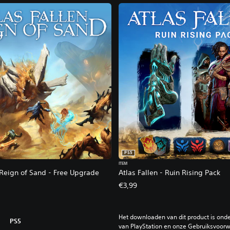
PS5
ITEM
 Reign of Sand - Free Upgrade
Atlas Fallen - Ruin Rising Pack
€3,99
Het downloaden van dit product is ond
PS5
van PlayStation en onze Gebruiksvoorwa