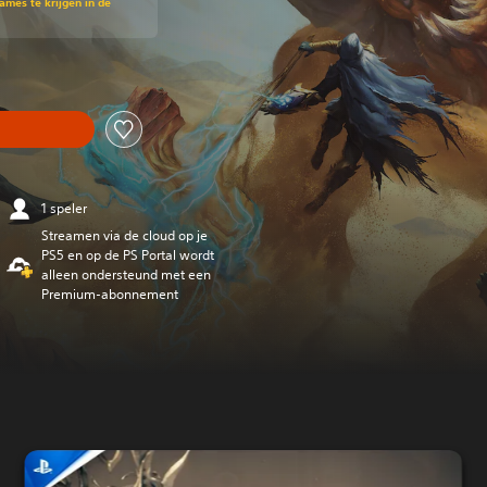
mes te krijgen in de
1 speler
Streamen via de cloud op je
PS5 en op de PS Portal wordt
alleen ondersteund met een
Premium-abonnement