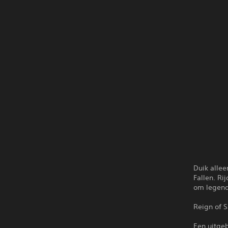
Duik allee
Fallen. Ri
om legend
Reign of S
Een uitge