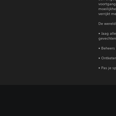
voortgang
moeilijkh
verrijkt m
De wereld 
• Jaag all
gevechte
• Beheers
• Ontkete
• Pas je 