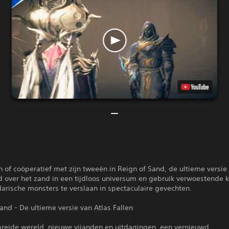
n of coöperatief met zijn tweeën in Reign of Sand, de ultieme versie
jd over het zand in een tijdloos universum en gebruik verwoestende 
arische monsters te verslaan in spectaculaire gevechten.
and - De ultieme versie van Atlas Fallen
breide wereld, nieuwe vijanden en uitdagingen, een vernieuwd