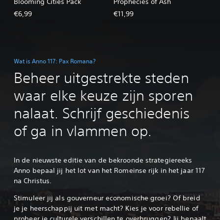
Blooming Cities Pack
Prophecies of Ash
€6,99
€11,99
Wat is Anno 117: Pax Romana?
Beheer uitgestrekte steden
waar elke keuze zijn sporen
nalaat. Schrijf geschiedenis
of ga in vlammen op.
In de nieuwste editie van de bekroonde strategiereeks
Anno bepaal jij het lot van het Romeinse rijk in het jaar 117
na Christus.‎
Stimuleer jij als gouverneur economische groei? Of breid
je je heerschappij uit met macht? Kies je voor rebellie of
probeer je culturele verschillen te overbruggen? Jij bepaalt