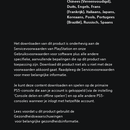
Chinees (Vereenvoudigd),
m
g
a
l
e
t
Duits, Engels, Frans
p
s
m
e
n
i
(Frankrijk), Italiaans, Japans,
e
n
e
n
i
e
Koreaans, Pools, Portugees
n
i
t
o
n
v
(Brazilië), Russisch, Spaans
.
v
e
m
g
o
e
s
d
s
o
a
p
a
e
r
3
u
e
t
l
a
D
Het downloaden van dit product is onderhevig aan de 
a
l
d
e
n
-
Servicevoorwaarden van PlayStation en onze 
a
e
e
m
d
Gebruiksvoorwaarden voor software plus alle andere 
a
n
n
g
e
e
specifieke, aanvullende bepalingen die op dit product van 
p
u
o
a
n
r
toepassing zijn. Download dit product niet als u niet met deze 
a
f
d
m
t
e
voorwaarden akkoord gaat. Raadpleeg de Servicevoorwaarden 
s
j
i
e
e
s
voor meer belangrijke informatie.
s
e
g
o
n
p
e
k
e
a
e
J
Je kunt deze content downloaden en spelen op de primaire 
n
u
e
a
l
e
PS5-console die aan je account is gekoppeld (via de instelling 
o
n
n
n
e
k
'Console delen en offline spelen') en op alle andere PS5-
f
t
g
p
r
u
consoles wanneer je inlogt met hetzelfde account.
e
b
e
a
s
n
e
e
s
s
m
t
Lees voordat u dit product gebruikt de 
n
l
p
s
a
d
Gezondheidswaarschuwingen
r
a
r
e
r
e
 voor belangrijke gezondheidsinformatie.
e
n
o
n
k
a
e
g
k