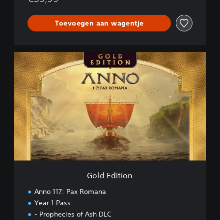
Toevoegen aan wagentje
G
o
l
d
E
d
i
t
i
o
n
Gold Edition
Anno 117: Pax Romana
Year 1 Pass:
- Prophecies of Ash DLC