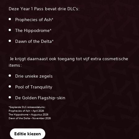
Deze Year 1 Pass bevat drie DLC's:
Prophecies of Ash*
The Hippodrome*
Dawn of the Delta*
‎ Je krijgt daarnaast ook toegang tot vijf extra cosmetische
items:
Drie unieke zegels
Pool of Tranquility
De Golden Flagship-skin
‎*Geplande DLC-releasedatums:
Prophecies of Ash – April 2026
The Hippodrome – Augustus 2026
Dawn of the Delta – November 2026
Editie kiezen