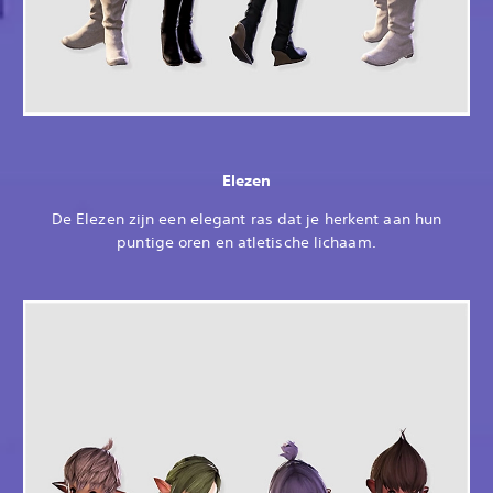
Elezen
De Elezen zijn een elegant ras dat je herkent aan hun
puntige oren en atletische lichaam.