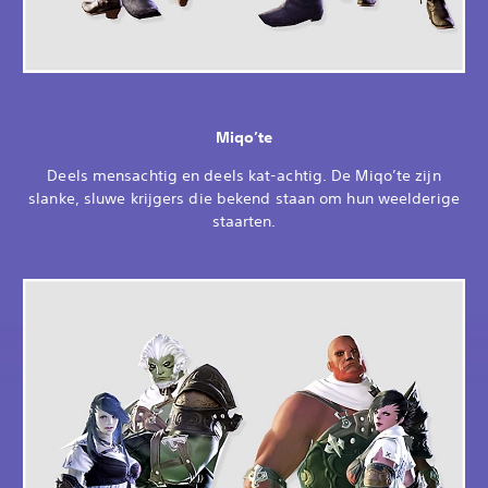
Miqo’te
Deels mensachtig en deels kat-achtig. De Miqo’te zijn
slanke, sluwe krijgers die bekend staan om hun weelderige
staarten.