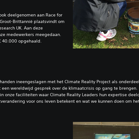
 ook deelgenomen aan Race for
 Groot-Brittannië plaatsvindt om
Research UK. Aan deze
onze medewerkers meegedaan.
 £ 40.000 opgehaald.
nden ineengeslagen met het Climate Reality Project als onderdeel 
eft een wereldwijd gesprek over de klimaatcrisis op gang te brengen.
n onze faciliteiten waar Climate Reality Leaders hun expertise dee
atverandering voor ons leven betekent en wat we kunnen doen om he