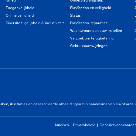
Milieu
Ondersteuningshub
Toegankelijkheid
PlayStation en veiligheid
Online veiligheid
Status
Diversiteit, gelijkheid & inclusiviteit
PlayStation-reparaties
Wachtwoord opnieuw instellen
Verzoek om terugbetaling
Gebruiksaanwijzingen
en, illustraties en geassocieerde afbeeldingen zijn handelsmerken en/of auteurs
Juridisch
Privacybeleid
Gebruiksvoorwaarden