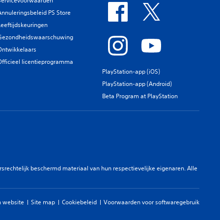
Servicevoorwaarden
Annuleringsbeleid PS Store
Leeftijdskeuringen
Gezondheidswaarschuwing
Ontwikkelaars
Officieel licentieprogramma
PlayStation-app (iOS)
PlayStation-app (Android)
Beta Program at PlayStation
rechtelijk beschermd materiaal van hun respectievelijke eigenaren. Alle
 website
Site map
Cookiebeleid
Voorwaarden voor softwaregebruik