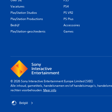
Over SIE
PS5
Vacatures
PS4
PlayStation Studios
PS VR2
PlayStation Productions
PS Plus
Bedrijf
Accessoires
PlayStation-geschiedenis
Games
© 2026 Sony Interactive Entertainment Europe Limited (SIEE)
Alle inhoud, gametitels, handelsnamen en/of handelsimago's, handelsmerk
rechten voorbehouden.
Meer info
België