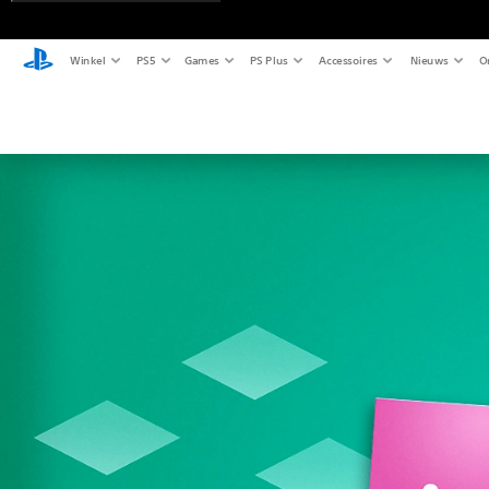
Winkel
PS5
Games
PS Plus
Accessoires
Nieuws
O