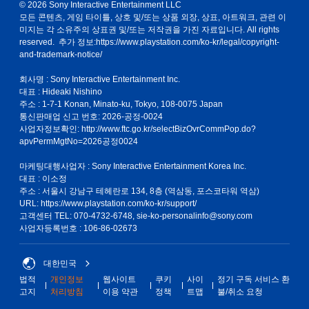
© 2026 Sony Interactive Entertainment LLC
모든 콘텐츠, 게임 타이틀, 상호 및/또는 상품 외장, 상표, 아트워크, 관련 이
미지는 각 소유주의 상표권 및/또는 저작권을 가진 자료입니다. All rights
reserved. 추가 정보:
https://www.playstation.com/ko-kr/legal/copyright-
and-trademark-notice/
회사명 : Sony Interactive Entertainment Inc.
대표 : Hideaki Nishino
주소 : 1-7-1 Konan, Minato-ku, Tokyo, 108-0075 Japan
통신판매업 신고 번호: 2026-공정-0024
사업자정보확인:
http://www.ftc.go.kr/selectBizOvrCommPop.do?
apvPermMgtNo=2026공정0024
마케팅대행사업자 : Sony Interactive Entertainment Korea Inc.
대표 : 이소정
주소 : 서울시 강남구 테헤란로 134, 8층 (역삼동, 포스코타워 역삼)
URL: https://www.playstation.com/ko-kr/support/
고객센터 TEL: 070-4732-6748, sie-ko-personalinfo@sony.com
사업자등록번호 : 106-86-02673
대한민국
법적
개인정보
웹사이트
쿠키
사이
정기 구독 서비스 환
고지
처리방침
이용 약관
정책
트맵
불/취소 요청