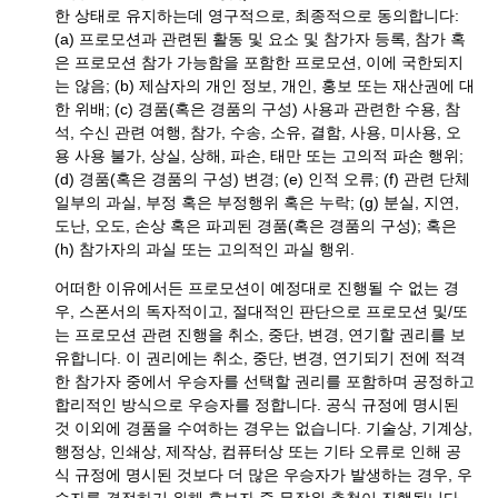
한 상태로 유지하는데 영구적으로, 최종적으로 동의합니다:
(a) 프로모션과 관련된 활동 및 요소 및 참가자 등록, 참가 혹
은 프로모션 참가 가능함을 포함한 프로모션, 이에 국한되지
는 않음; (b) 제삼자의 개인 정보, 개인, 홍보 또는 재산권에 대
한 위배; (c) 경품(혹은 경품의 구성) 사용과 관련한 수용, 참
석, 수신 관련 여행, 참가, 수송, 소유, 결함, 사용, 미사용, 오
용 사용 불가, 상실, 상해, 파손, 태만 또는 고의적 파손 행위;
(d) 경품(혹은 경품의 구성) 변경; (e) 인적 오류; (f) 관련 단체
일부의 과실, 부정 혹은 부정행위 혹은 누락; (g) 분실, 지연,
도난, 오도, 손상 혹은 파괴된 경품(혹은 경품의 구성); 혹은
(h) 참가자의 과실 또는 고의적인 과실 행위.
어떠한 이유에서든 프로모션이 예정대로 진행될 수 없는 경
우, 스폰서의 독자적이고, 절대적인 판단으로 프로모션 및/또
는 프로모션 관련 진행을 취소, 중단, 변경, 연기할 권리를 보
유합니다. 이 권리에는 취소, 중단, 변경, 연기되기 전에 적격
한 참가자 중에서 우승자를 선택할 권리를 포함하며 공정하고
합리적인 방식으로 우승자를 정합니다. 공식 규정에 명시된
것 이외에 경품을 수여하는 경우는 없습니다. 기술상, 기계상,
행정상, 인쇄상, 제작상, 컴퓨터상 또는 기타 오류로 인해 공
식 규정에 명시된 것보다 더 많은 우승자가 발생하는 경우, 우