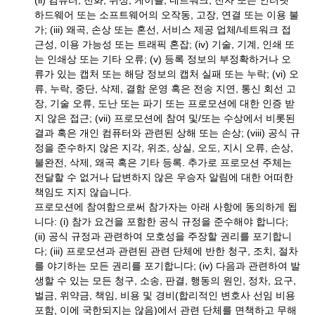
(ii) 컴퓨터, 전화, 위성, 케이블, 네트워크, 전자 또는 인터넷
하드웨어 또는 소프트웨어의 오작동, 고장, 연결 또는 이용 불
가; (iii) 왜곡, 손상 또는 혼선, 서비스 제공 업체/네트워크 접
근성, 이용 가능성 또는 트래픽 혼잡; (iv) 기술, 기계, 인쇄 또
는 인쇄상 또는 기타 오류; (v) 등록 정보의 부정확하거나 오
류가 있는 캡처 또는 해당 정보의 캡처 실패 또는 누락; (vi) 오
류, 누락, 중단, 삭제, 결함 운영 혹은 전송 지연, 통신 회선 고
장, 기술 오류, 도난 또는 파기 또는 프로모션에 대한 인증 받
지 않은 접근; (vii) 프로모션에 참여 및/또는 수상에서 비롯된
결과 혹은 개인 컴퓨터와 관련된 상해 또는 손상; (viii) 공식 규
정을 준수하지 않은 지각, 위조, 상실, 오도, 지시 오류, 손상,
불완전, 삭제, 왜곡 혹은 기타 등록. 추가로 프로모션 주체는
전달할 수 없거나 답변하지 않은 우승자 알림에 대한 어떠한
책임도 지지 않습니다.
프로모션에 참여함으로써 참가자는 아래 사항에 동의하게 됩
니다: (i) 참가 요건을 포함한 공식 규정을 준수해야 합니다;
(ii) 공식 규정과 관련하여 모호성을 주장할 권리를 포기합니
다; (iii) 프로모션과 관련된 관련 단체에 반한 청구, 조치, 절차
를 야기하는 모든 권리를 포기합니다; (iv) 다음과 관련하여 발
생할 수 있는 모든 청구, 소송, 판결, 행동의 원인, 정차, 요구,
벌금, 위약금, 책임, 비용 및 경비(합리적인 변호사 선임 비용
포함, 이에 국한되지는 않음)에서 관련 단체를 면책하고 무해