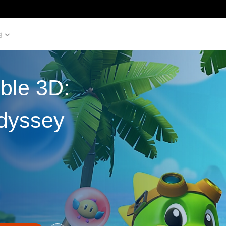
원
ble 3D:
dyssey