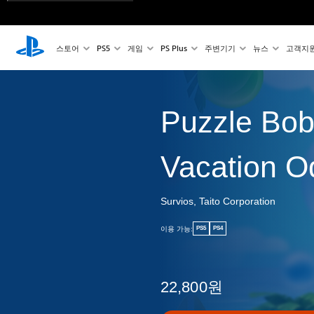
스토어
PS5
게임
PS Plus
주변기기
뉴스
고객지
Puzzle Bob
Vacation O
Survios, Taito Corporation
이용 가능:
PS5
PS4
22,800원