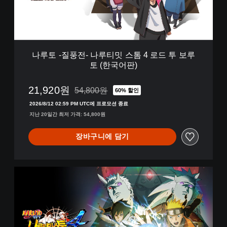
-
나
루
티
밋
스
나루토 -질풍전- 나루티밋 스톰 4 로드 투 보루
톰
토 (한국어판)
4
로
드
21,920원
54,800원
60% 할인
54,800원의 원래 가격에서 할인됨
투
2026/8/12 02:59 PM UTC에 프로모션 종료
보
지난 20일간 최저 가격: 54,800원
루
토
(
장바구니에 담기
한
국
어
나
판
루
)
토
-
질
풍