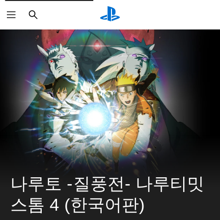
검
색
나루토 -질풍전- 나루티밋 
스톰 4 (한국어판)