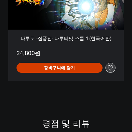
전
-
나
루
티
밋
스
나루토 -질풍전- 나루티밋 스톰 4 (한국어판)
톰
4
(
24,800원
한
국
장바구니에 담기
어
판
)
평점 및 리뷰