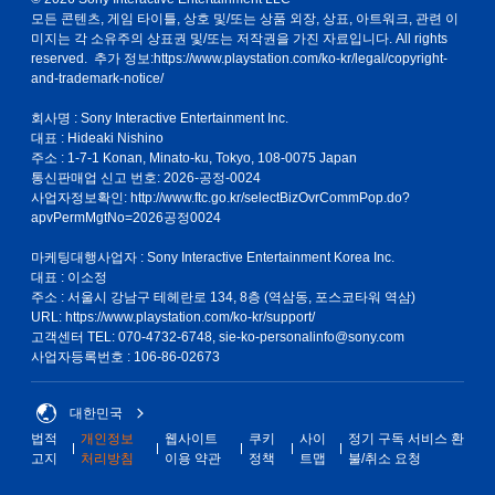
모든 콘텐츠, 게임 타이틀, 상호 및/또는 상품 외장, 상표, 아트워크, 관련 이
미지는 각 소유주의 상표권 및/또는 저작권을 가진 자료입니다. All rights
reserved. 추가 정보:
https://www.playstation.com/ko-kr/legal/copyright-
and-trademark-notice/
회사명 : Sony Interactive Entertainment Inc.
대표 : Hideaki Nishino
주소 : 1-7-1 Konan, Minato-ku, Tokyo, 108-0075 Japan
통신판매업 신고 번호: 2026-공정-0024
사업자정보확인:
http://www.ftc.go.kr/selectBizOvrCommPop.do?
apvPermMgtNo=2026공정0024
마케팅대행사업자 : Sony Interactive Entertainment Korea Inc.
대표 : 이소정
주소 : 서울시 강남구 테헤란로 134, 8층 (역삼동, 포스코타워 역삼)
URL: https://www.playstation.com/ko-kr/support/
고객센터 TEL: 070-4732-6748, sie-ko-personalinfo@sony.com
사업자등록번호 : 106-86-02673
대한민국
법적
개인정보
웹사이트
쿠키
사이
정기 구독 서비스 환
고지
처리방침
이용 약관
정책
트맵
불/취소 요청