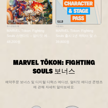
PS5
PS5
추가 콘텐츠 팩
시즌 패스
MARVEL Tōkon: Fighting
MARVEL Tōkon: Fighting
Souls 스탠다드 – 얼티밋 에디
Souls 출시 1년 캐릭터 및 스테
션 업그레이드 (한국어판)
이지 패스 (한국어판)
48,200원
39,800원
MARVEL TŌKON: FIGHTING
SOULS 보너스
예약주문 보너스 및 디지털 디럭스 에디션, 얼티밋 에디션 콘텐츠
에 관해 자세히 알아보세요.