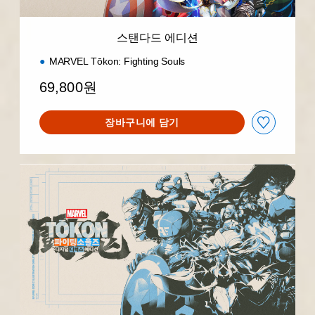
스탠다드 에디션
MARVEL Tōkon: Fighting Souls
69,800원
장바구니에 담기
디
지
털
디
럭
스
에
디
션