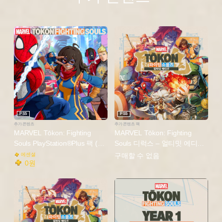
PS5
PS5
추가 콘텐츠
추가 콘텐츠 팩
MARVEL Tōkon: Fighting
MARVEL Tōkon: Fighting
Souls PlayStation®Plus 팩 (한
Souls 디럭스 – 얼티밋 에디션
국어판)
업그레이드 (한국어판)
에센셜
구매할 수 없음
0원