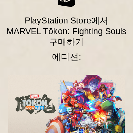
PlayStation Store에서
MARVEL Tōkon: Fighting Souls
구매하기
에디션:
스
탠
다
드
에
디
션