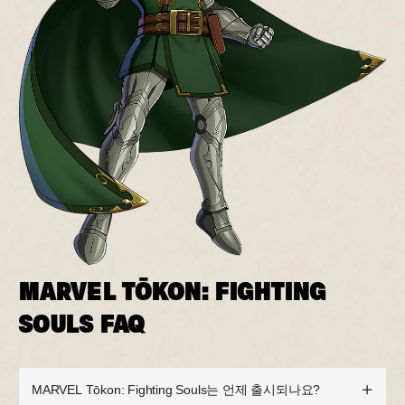
MARVEL TŌKON: FIGHTING
SOULS FAQ
MARVEL Tōkon: Fighting Souls는 언제 출시되나요?