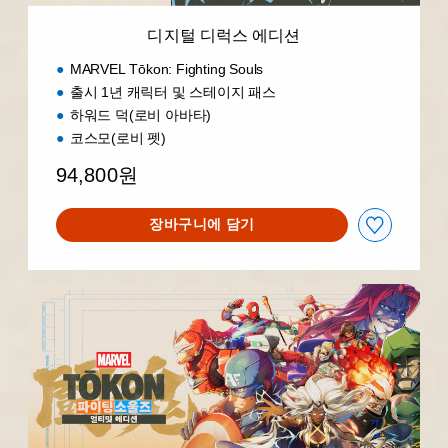
디지털 디럭스 에디션
MARVEL Tōkon: Fighting Souls
출시 1년 캐릭터 및 스테이지 패스
하워드 덕(로비 아바타)
코스모(로비 펫)
94,800원
장바구니에 담기
얼
티
밋
에
디
션