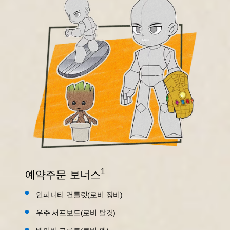
1
예약주문 보너스
인피니티 건틀릿(로비 장비)
우주 서프보드(로비 탈것)