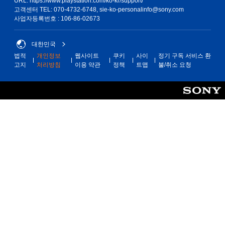
URL: https://www.playstation.com/ko-kr/support/
고객센터 TEL: 070-4732-6748, sie-ko-personalinfo@sony.com
사업자등록번호 : 106-86-02673
대한민국
법적
개인정보
웹사이트
쿠키
사이
정기 구독 서비스 환
고지
처리방침
이용 약관
정책
트맵
불/취소 요청