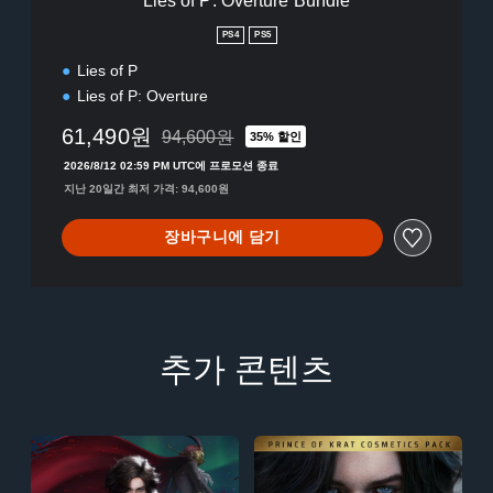
Lies of P: Overture Bundle
u
r
PS4
PS5
e
Lies of P
B
u
Lies of P: Overture
n
61,490원
d
94,600원
35% 할인
94,600원의 원래 가격에서 할인됨
l
2026/8/12 02:59 PM UTC에 프로모션 종료
e
지난 20일간 최저 가격: 94,600원
장바구니에 담기
추가 콘텐츠