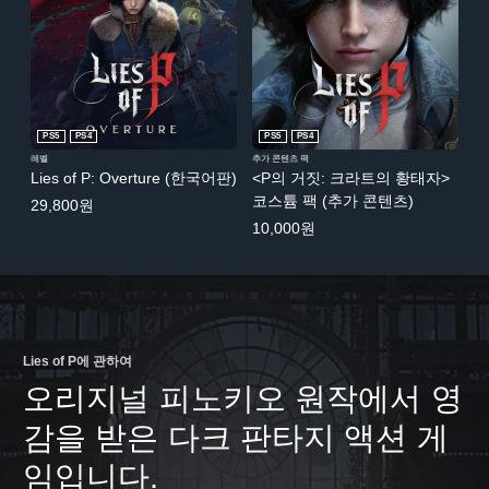
PS5
PS4
PS5
PS4
레벨
추가 콘텐츠 팩
Lies of P: Overture (한국어판)
<P의 거짓: 크라트의 황태자>
코스튬 팩 (추가 콘텐츠)
29,800원
10,000원
Lies of P에 관하여
오리지널 피노키오 원작에서 영
감을 받은 다크 판타지 액션 게
임입니다.