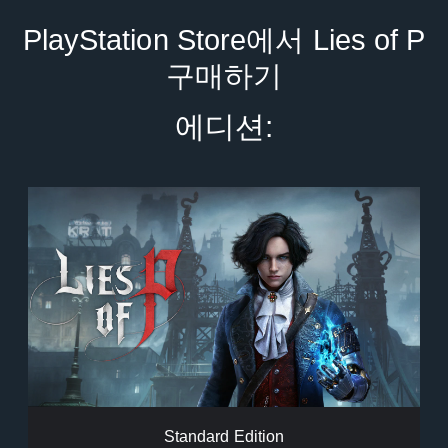
PlayStation Store에서 Lies of P
구매하기
에디션:
S
t
a
n
d
a
r
d
E
d
i
t
i
Standard Edition
o