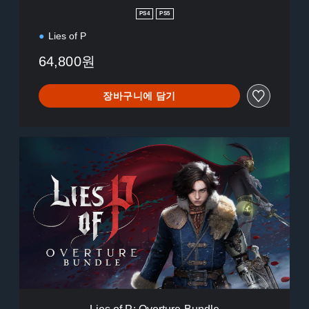
n
PS4
PS5
Lies of P
64,800원
장바구니에 담기
L
i
e
s
o
f
P
:
O
v
e
r
t