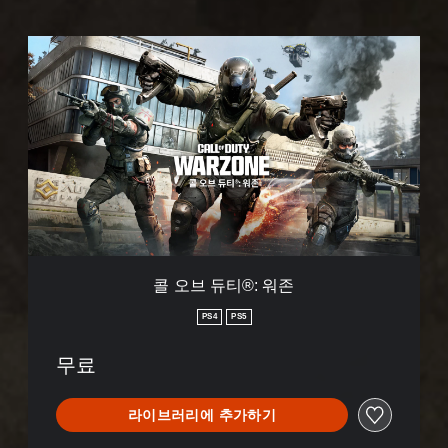
콜
오
브
듀
티
®
:
워
존
콜 오브 듀티®: 워존
PS4
PS5
무료
라이브러리에 추가하기