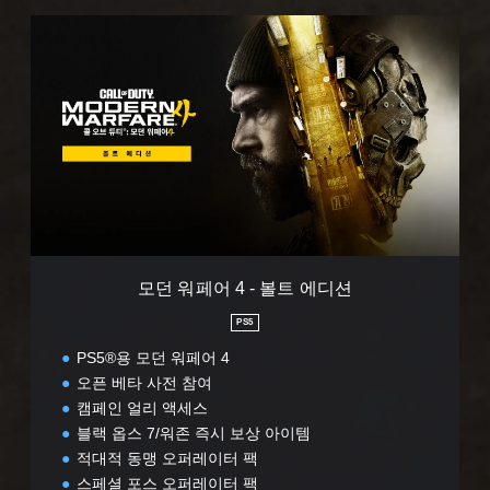
모
던
워
페
어
4
-
볼
트
에
디
모던 워페어 4 - 볼트 에디션
션
PS5
PS5®용 모던 워페어 4
오픈 베타 사전 참여
캠페인 얼리 액세스
블랙 옵스 7/워존 즉시 보상 아이템
적대적 동맹 오퍼레이터 팩
스페셜 포스 오퍼레이터 팩