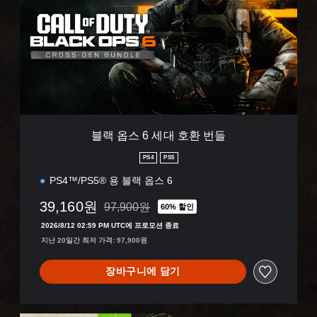
스
6
세
대
호
환
번
들
블랙 옵스 6 세대 호환 번들
PS4
PS5
PS4™/PS5® 용 블랙 옵스 6
39,160원
97,900원
60% 할인
97,900원의 원래 가격에서 할인됨
2026/8/12 02:59 PM UTC에 프로모션 종료
지난 20일간 최저 가격: 97,900원
장바구니에 담기