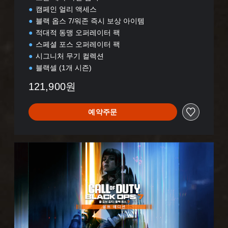
캠페인 얼리 액세스
블랙 옵스 7/워존 즉시 보상 아이템
적대적 동맹 오퍼레이터 팩
스페셜 포스 오퍼레이터 팩
시그니처 무기 컬렉션
블랙셀 (1개 시즌)
121,900원
예약주문
블
랙
옵
스
7
-
볼
트
에