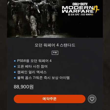
어
4
스
탠
다
드
모던 워페어 4 스탠다드
PS5
PS5®용 모던 워페어 4
오픈 베타 사전 참여
캠페인 얼리 액세스
블랙 옵스 7/워존 즉시 보상 아이템
88,900원
예약주문