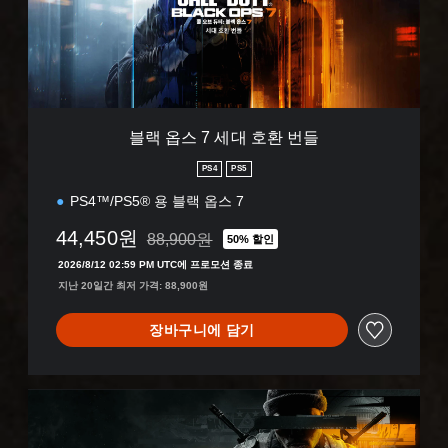
대
호
환
번
들
블랙 옵스 7 세대 호환 번들
PS4
PS5
PS4™/PS5® 용 블랙 옵스 7
44,450원
88,900원
50% 할인
88,900원의 원래 가격에서 할인됨
2026/8/12 02:59 PM UTC에 프로모션 종료
지난 20일간 최저 가격: 88,900원
장바구니에 담기
블
랙
옵