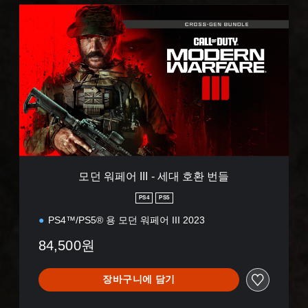
모
던
워
페
어
I
I
I
-
세
대
호
환
모던 워페어 III - 세대 호환 번들
번
들
PS4
PS5
PS4™/PS5® 용 모던 워페어 III 2023
84,500원
장바구니에 담기