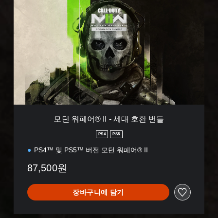
모
던
워
페
어
®
I
I
-
세
대
호
환
모던 워페어® II - 세대 호환 번들
번
들
PS4
PS5
PS4™ 및 PS5™ 버전 모던 워페어® II
87,500원
장바구니에 담기