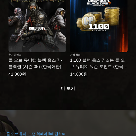
추가 콘텐츠
가상 통화
콜 오브 듀티®: 블랙 옵스 7 -
1,100 블랙 옵스 7 또는 콜 오
블랙셀 (시즌 05) (한국어판)
브 듀티®: 워존 포인트 (한국어
판)
41,900원
14,600원
더 보기
콜 오브 듀티: 모던 워페어 II에 관하여