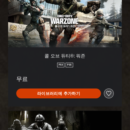
듀
티
®
:
워
존
콜 오브 듀티®: 워존
PS4
PS5
무료
라이브러리에 추가하기
모
던
워
페