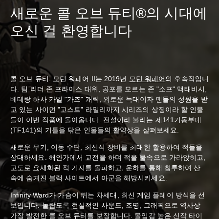
새로운 콜 오브 듀티®의 시대에
오신 걸 환영합니다
콜 오브 듀티: 모던 워페어 II는 2019년
모던 워페어
의 후속작입니
다. 팀 리더 존 프라이스 대위, 공포를 모르는 존 "소프" 맥태비시,
베테랑 하사 카일 "가즈" 개릭, 외로운 늑대이자 팬들의 성원을 받
고 있는 사이먼 "고스트" 라일리까지 시리즈의 상징이라 할 인물
들이 이번 작품에 돌아옵니다. 전설이라 불리는 제141기동부대
(TF141)의 기틀을 닦은 인물들의 활약상을 살펴보세요.
새로운 무기, 이동 수단, 최신식 장비를 최대한 활용하여 적들을
상대하세요. 해안가에서 교전을 하며 적을 물속으로 가라앉히고,
고도로 요새화된 적 기지를 돌파하고, 운하를 통해 침투하여 산
속에 숨겨진 블랙 사이트에서 아군을 해방시키세요.
Infinity Ward가 가슴이 뛰는 차세대, 최신 게임 플레이 방식을 선
보입니다. 놀랍도록 현실적인 사운드, 조명, 그래픽으로 역사상
가장 발전한 콜 오브 듀티를 보장합니다. 몰입감 높은 신작 타이