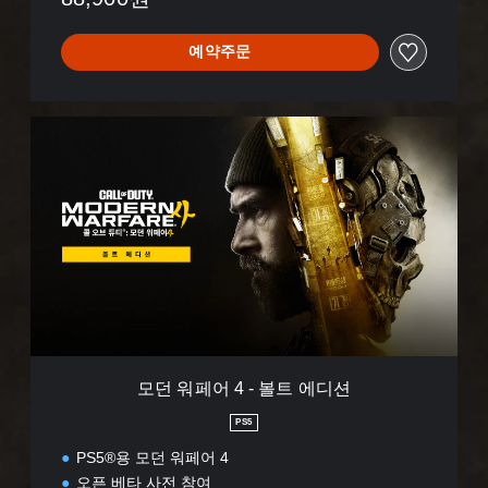
예약주문
모
던
워
페
어
4
-
볼
트
에
디
모던 워페어 4 - 볼트 에디션
션
PS5
PS5®용 모던 워페어 4
오픈 베타 사전 참여