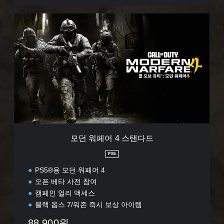
모
던
워
페
어
4
스
탠
다
드
모던 워페어 4 스탠다드
PS5
PS5®용 모던 워페어 4
오픈 베타 사전 참여
캠페인 얼리 액세스
블랙 옵스 7/워존 즉시 보상 아이템
88,900원