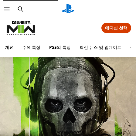
검
색
에디션 선택
개요
주요 특징
PS5의 특징
최신 뉴스 및 업데이트
콜