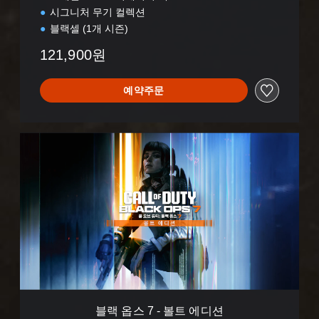
시그니처 무기 컬렉션
블랙셀 (1개 시즌)
121,900원
예약주문
블
랙
옵
스
7
-
볼
트
에
디
션
블랙 옵스 7 - 볼트 에디션