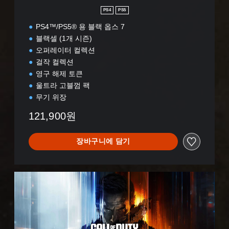
PS4
PS5
PS4™/PS5® 용 블랙 옵스 7
블랙셀 (1개 시즌)
오퍼레이터 컬렉션
걸작 컬렉션
영구 해제 토큰
울트라 고블껌 팩
무기 위장
121,900원
장바구니에 담기
블
랙
옵
스
7
세