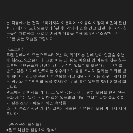
본 작품에서는 전작 『라이자의 아틀리에 ~어둠의 여왕과 비밀의 은신
처~』에서의 모험으로부터 3년 후, 각자의 길을 걷고 있던 라이자와 친
구들이 재회하고, 새로운 만남과 이별을 통해 또 하나 "소중한 무언
가"를 찾는 모습을 그립니다.
《스토리》
쿠켄 섬에서의 모험으로부터 3년 후, 라이자는 섬에 남아 연금술 수행
에 힘쓰고 있었습니다. 그런 어느 날, 왕도 아슬람 암 버트에 있는 친구
로부터 「연금술과 관련이 있는 유적이 있을지도 모른다」는 편지를
받고, 같은 시기에 반짝이는 수수께끼의 돌을 조사해 달라는 의뢰를 받
게 됩니다. 연금술 수행에 어려움을 겪고 있던 라이자는 친구에게서 받
은 권유와 수수께끼의 돌을 조사하기 위해 홀로 왕도를 향해 여행을 떠
납니다.
왕도에서 라이자를 기다리고 있던 것은 과거에 함께 모험을 했던 친구
들과 새로운 동료, 신비한 작은 동물과의 만남. 그리고 동화 속의 이야
기 같은 전승과 베일에 싸인 유적들……
조금 어른스러워진 라이자 일행의 새로운 “한여름의 모험”이 다시 시작
됩니다.
《본 작품의 포인트》
■필드 액션을 활용하여 탐색!