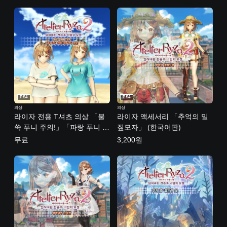
PS4
PS4
의상
의상
라이자 전용 T셔츠 의상 「불
라이자 액세서리 「추억의 밀
쑥 푸니 주의!」「파랑 푸니 변
짚모자」 (한국어판)
장」 (한국어판)
무료
3,200원