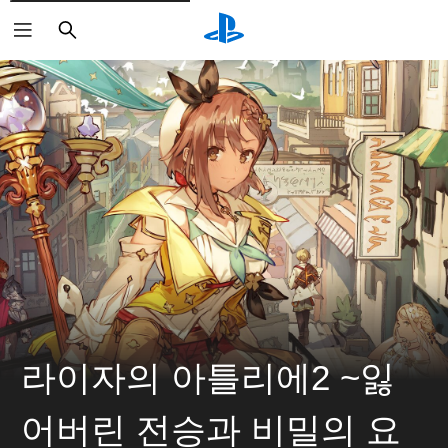
검
색
라이자의 아틀리에2 ~잃
어버린 전승과 비밀의 요