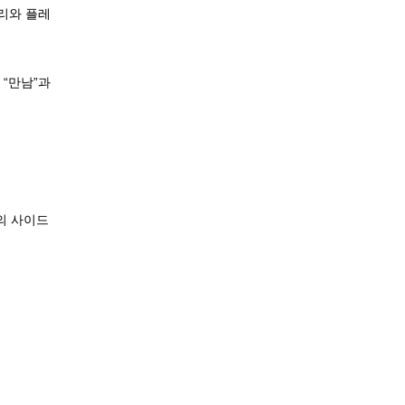
리와 플레
 “만남”과
의 사이드