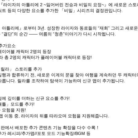
 『라이자의 아틀리에 2 ~잃어버린 전승과 비밀의 요정~』에 새로운 스토
릭트 등의 다양한 요소를 추가한 「비밀」시리즈의 결정판입니다.
아틀리에』로부터 3년. 성장한 라이자와 동료들의 “재회” 그리고 새로운
“결단”의 순간 ―― 여름의 “청춘”이야기가 다시 시작됩니다.
 추가요소
레이어블 캐릭터 2명의 등장
라 총 2명의 캐릭터가 플레이어블 캐릭터로 등장!
릴라」 스토리를 추가
행과 합류하기 전, 새로운 이계의 문을 찾아 여행을 계속하던 두 캐릭터
다룹니다. 릴라를 조작하여 탐색이 가능하며 신규 맵이 추가됩니다.
험에 깊이를 더하는 신규 요소를 추가!
배틀」모드를 추가!
 모험을 지원!
맵 이동 중, 라이자의 뒤를 따라오며 모험을 지원해줍니다.
판에서 배포한 추가 콘텐츠 기능 확장을 다수 수록！
가 레시피/추가맵//포토 모드 기능확장/BGM 등