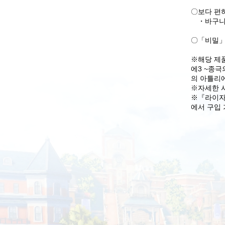
〇보다 편하
・바구니・
〇「비밀」
※해당 제
에3 ~종
의 아틀리
※자세한 
※『라이자
에서 구입