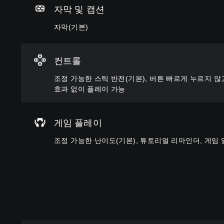
본
)
오
토
자막 및 캡션
)
음
사
리
량
전
및
자막(기본)
스
을
설
캐
틱
낮
정
릭
을
추
된
터
반
컨트롤
고
난
와
전
음
이
관
시
조정 가능한 스틱 반전(기본), 버튼 빠르게 누르지 않
소
도
련
킬
효과 없이 플레이 가능
거
옵
된
수
할
션
자
있
수
을
막
는
있
선
만
게임 플레이
일
습
택
포
부
니
하
조정 가능한 난이도(기본), 튜토리얼 리마인더, 게임 
함
옵
다
여
됩
션
.
전
니
이
반
다
제
적
.
공
인
됩
게
니
임
다
의
.