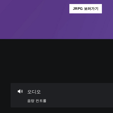
JRPG 보러가기
음
자
조
조
량
막
정
정
컨
(
가
가
트
기
능
능
롤
본
한
한
)
스
난
개
틱
이
별
게
오디오
적
반
도
임
으
에
전
(
음량 컨트롤
로
주
(
기
오
요
기
본
디
스