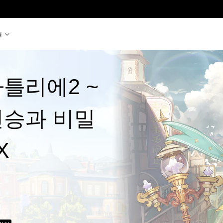
원
틀리에2 ~
전승과 비밀
X