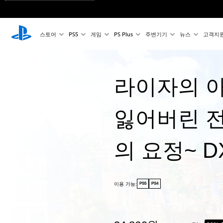
스토어
PS5
게임
PS Plus
주변기기
뉴스
고객지
라이자의 아
잃어버린 
의 요정~ D
이용 가능:
PS5
PS4