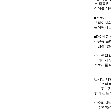
본 작품은
이어블 캐
■스토리
『라이자의 
들이닥치는 
■DX 신규
〇신규 플
엠펠, 릴
〇「엠펠＆
라이자 일
스토리를 
〇게임 체
・「프리 
・「휘」가
휘가 필드 
〇오리지널
수영복/추