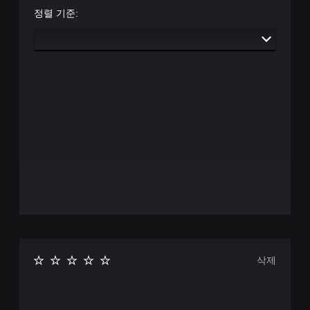
만
.
검
정렬 기준:
포
토
함
할
버
됩
수
니
튼
있
다
빠
습
.
르
니
게
다
누
.
르
지
게
않
임
고
일
플
시
레
정
이
지
가
게
능
임
게
플
삭제
임
레
을
이
플
또
레
는