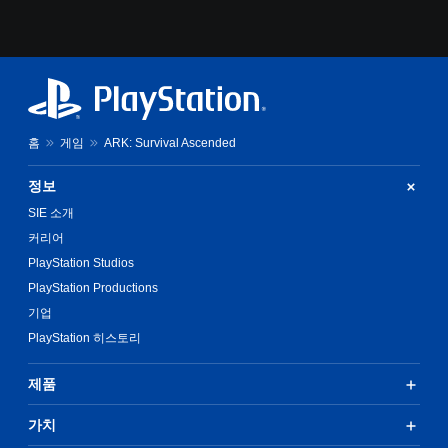
임
을
플
레
이
할
때
모
홈
게임
ARK: Survival Ascended
션
컨
정보
트
롤
SIE 소개
을
커리어
사
용
PlayStation Studios
하
PlayStation Productions
지
기업
않
아
PlayStation 히스토리
도
됩
제품
니
다
.
가치