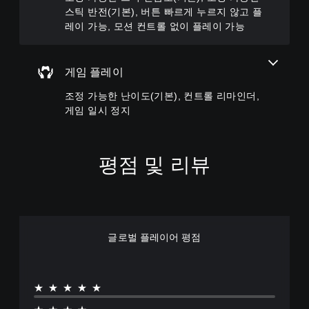
포
난
고
틱
스틱 반전(기본), 버튼 빠르게 누르지 않고 플
함
이
음
민
레이 가능, 모션 컨트롤 없이 플레이 가능
되
도
소
감
지
옵
거
도
않
션
할
옵
기
을
게임 플레이
수
션
때
선
있
이
문
택
조정 가능한 난이도(기본), 컨트롤 리마인더,
습
제
에
하
니
공
게임 일시 정지
자
여
다
됩
막
전
.
니
없
반
다
이
적
평점 및 리뷰
.
플
인
레
게
이
조
임
할
정
의
수
가
도
있
전
능
글로벌 플레이어 평점
습
수
한
니
준
스
다
을
틱
.
낮
★★★★★
반
출
전
수
자