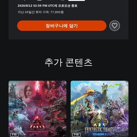
77,800원의 원래 가격에서 할인됨
국
,
2026/8/12 02:59 PM UTC에 프로모션 종료
어
중
지난 20일간 최저 가격: 77,800원
(
국
간
어
체
장바구니에 담기
(
자
번
)
체
,
자
한
)
국
)
추가 콘텐츠
어
,
영
어
,
일
본
어
,
중
국
어
(
번
PS5
PS5