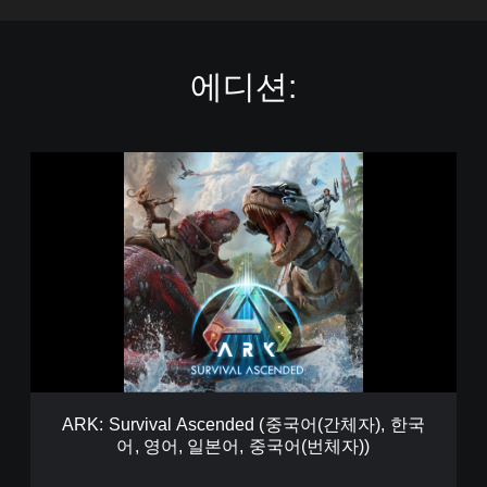
에디션:
A
R
K
:
S
u
r
v
i
v
a
l
A
ARK: Survival Ascended (중국어(간체자), 한국
s
어, 영어, 일본어, 중국어(번체자))
c
e