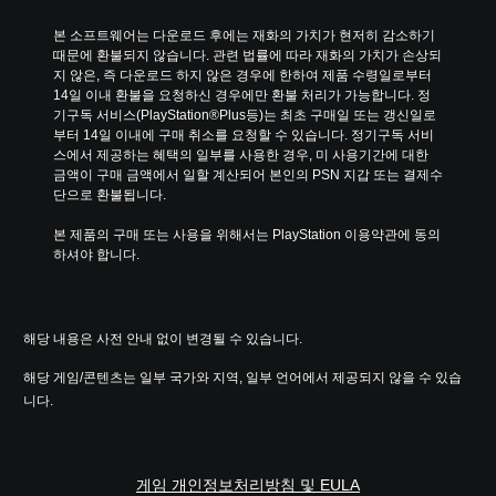
르
프
지
라
본 소프트웨어는 다운로드 후에는 재화의 가치가 현저히 감소하기 
않
인
때문에 환불되지 않습니다. 관련 법률에 따라 재화의 가치가 손상되
아
플
지 않은, 즉 다운로드 하지 않은 경우에 한하여 제품 수령일로부터 
도
레
14일 이내 환불을 요청하신 경우에만 환불 처리가 가능합니다. 정
됩
이
기구독 서비스(PlayStation®Plus등)는 최초 구매일 또는 갱신일로
니
에
부터 14일 이내에 구매 취소를 요청할 수 있습니다. 정기구독 서비
다
서
스에서 제공하는 혜택의 일부를 사용한 경우, 미 사용기간에 대한 
.
만
금액이 구매 금액에서 일할 계산되어 본인의 PSN 지갑 또는 결제수
가
단으로 환불됩니다.
능
모
)
본 제품의 구매 또는 사용을 위해서는 PlayStation 이용약관에 동의
션
.
하셔야 합니다.
컨
트
롤
없
해당 내용은 사전 안내 없이 변경될 수 있습니다.
이
플
해당 게임/콘텐츠는 일부 국가와 지역, 일부 언어에서 제공되지 않을 수 있습
레
니다.
이
가
능
게임 개인정보처리방침 및 EULA
게