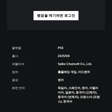
이
영
하
상
고
시
메
청
평점을 매기려면 로그인
뉴
중
를
에
탐
언
색
제
할
든
때
지
빠
게
플랫폼:
PS5
르
임
게
을
출시:
2025/5/6
또
일
는
시
퍼블리셔:
Spike Chunsoft Co., Ltd.
제
정
장르:
롤플레잉 게임, 어드벤처
한
지
시
할
음성:
영어
간
수
내
있
화면 언어:
독일어, 스페인어, 영어, 이탈리
에
습
아어, 일본어, 중국어 (간체자),
버
니
중국어 (번체자), 프랑스어 (프랑
튼
다
스), 한국어
을
(
누
오