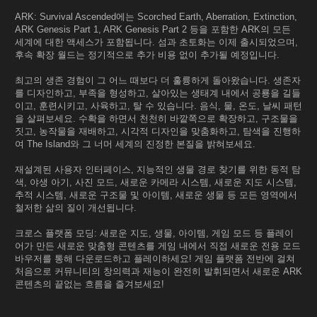
ARK: Survival Ascended에는 Scorched Earth, Aberration, Extinction,
ARK Genesis Part 1, ARK Genesis Part 2 등을 포함한 ARK의 모든
세계에 대한 액세스가 포함됩니다. 섬과 초토화는 이제 출시되었으며,
후속 확장 월드는 정기적으로 추가 비용 없이 추가될 예정입니다.
최고의 생존 경험이 그 어느 때보다 더 훌륭하게 돌아왔습니다. 생존자
를 디자인하고, 부족을 형성하고, 살아있는 생태계 내에서 공룡을 길들
이고, 훈련시키고, 사육하고, 탈 수 있습니다. 음식, 물, 온도, 날씨 패턴
을 살펴보세요. 수확을 하면서 천천히 바깥쪽으로 확장하고, 구조물을
짓고, 농작물을 재배하고, 시각적 디자인을 맞춤화하고, 탐색을 진행하
여 The Island와 그 너머 세계의 진정한 본질을 밝혀보세요.
재설계된 사용자 인터페이스, 지능적인 생물 경로 찾기를 위한 동적 탐
색, 야생 아기, 사진 모드, 새로운 카메라 시스템, 새로운 지도 시스템,
추적 시스템, 새로운 구조물 및 아이템, 새로운 생물 등 모든 영역에서
철저한 삶의 질이 개선됩니다.
크로스 플랫폼 모딩: 새로운 지도, 생물, 아이템, 게임 모드 등 플레이
어가 만든 새로운 맞춤형 콘텐츠를 게임 내에서 직접 새로운 전용 모드
바우저를 통해 다운로드하고 플레이하세요! 게임 플랫폼 전반에 걸쳐
처음으로 커뮤니티의 창의력과 재능이 완전히 발휘되면서 새로운 ARK
콘텐츠의 끝없는 흐름을 즐겨보세요!