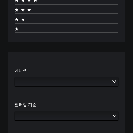
★★★★
(
있
막
기
습
★★★
(
본
니
기
★★
다
)
본
.
스
★
)
틱
게
을
컨
임
반
트
에
전
롤
주
시
리
요
킬
마
스
수
인
토
에디션
있
리
더
는
및
일
언
캐
부
제
릭
옵
든
터
션
지
와
이
게
필터링 기준
관
제
임
련
공
컨
된
됩
트
자
니
롤
막
다
을