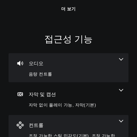
더 보기
접근성 기능
음
자
조
조
량
막
정
정
컨
없
가
가
트
이
능
능
롤
플
한
한
오디오
레
스
난
개
음량 컨트롤
이
틱
이
별
가
민
도
적
으
능
감
(
로
도
기
자막 및 캡션
게
오
(
본
임
디
자막 없이 플레이 가능, 자막(기본)
기
)
에
오
음
본
사
음
성
)
전
량
대
설
컨트롤
을
일
화
정
낮
부
가
된
조정 가능한 스틱 민감도(기본), 조정 가능한
추
스