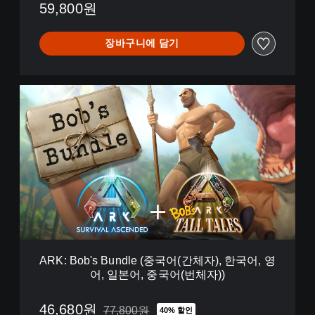
n
59,800원
d
e
장바구니에 담기
d
(
중
국
A
어
R
(
K
간
:
체
B
자
o
)
b
,
'
한
s
국
B
어
u
,
n
영
d
어
ARK: Bob's Bundle (중국어(간체자), 한국어, 영
l
,
어, 일본어, 중국어(번체자))
e
일
(
본
중
46,680원
77,800원
40% 할인
어