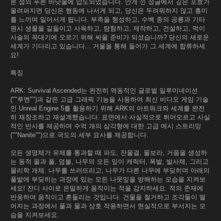
른 섬의 푸른 바닷물에 압도되었습니다. 안개 낀 정글에서 깊은 포효가
울려퍼지면 당신은 행동에 나서게 되고, 당신은 두려워하지 않고 흥미
를 느끼며 일어서게 됩니다. 부족을 형성하고, 수백 종의 공룡과 기타
원시 생물을 길들이고 사육하고, 탐험하고, 제작하고, 건설하고, 먹이
사슬의 꼭대기에 오르기 위해 싸울 준비가 되셨습니까? 당신의 새로운
세계가 기다리고 있습니다... 거울을 통해 들어가 그 세계에 합류하세
요!
특징
ARK: Survival Ascended는 완전히 역동적인 글로벌 일루미네이션
(""루멘"")과 같은 고급 그래픽 기능을 사용하여 최신 비디오 게임 기술
인 Unreal Engine 5를 활용하기 위해 ARK의 아트워크와 세계를 완전
히 재창조하고 재설계했습니다. 표면에서 사실적으로 튀어오르고 사실
적인 반사를 제공하며 수억 개의 삼각형에 대한 고급 메시 스트리밍
(""Nanite"")으로 극도의 세부 묘사를 제공합니다.
모든 생명체가 유체를 통과할 때 파도, 잔물결, 물보라, 거품을 생성하
는 동적 물과 풀, 덤불, 나무의 모든 잎이 캐릭터, 폭발, 발사체, 그리고
물리학 개체. 나무를 쓰러뜨리고, 나무가 다른 나무에 부딪히며 아래의
풀밭에 부딪히는 과정에 있는 모든 나뭇잎을 방해하는 모습을 지켜보
세요! 잔디 사이로 은밀하게 움직이는 적을 감지하세요. 적의 존재에
반응하여 움직이고 흔들리는 것입니다. 건물을 철거하고 조각들이 떨
어지는 과정에서 풀과 물과 상호 작용하면서 현실적으로 부서지는 모
습을 지켜보세요.