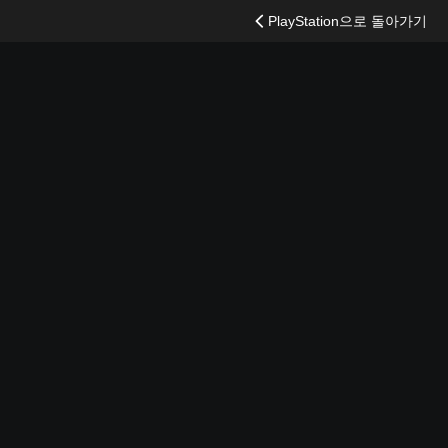
PlayStation으로 돌아가기
검
색
이트
에디션 선택
PC