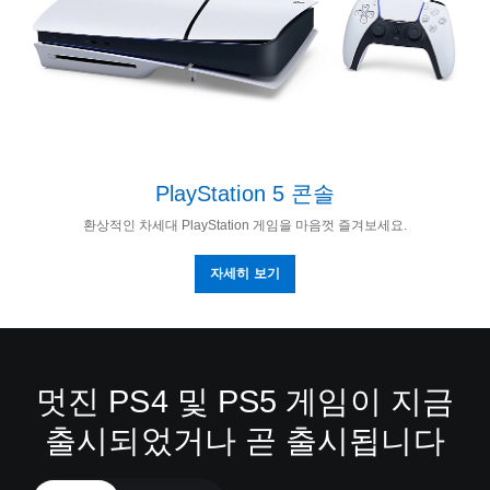
PlayStation 5 콘솔
환상적인 차세대 PlayStation 게임을 마음껏 즐겨보세요.
자세히 보기
멋진 PS4 및 PS5 게임이 지금
출시되었거나 곧 출시됩니다