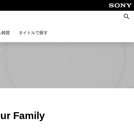
検
索
ル雑貨
タイトルで探す
r Family