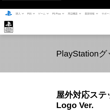
購入
PS5
ゲーム
PS Plus
周辺機器
最新情報
サポー
PlayStation
屋外対応ステッカー 
Logo Ver.