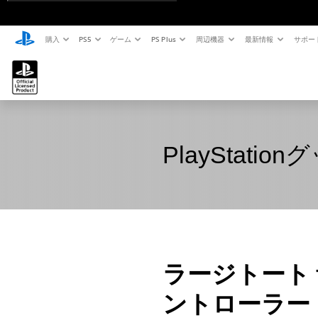
購入
PS5
ゲーム
PS Plus
周辺機器
最新情報
サポー
PlayStation
ラージトート for
ントローラー