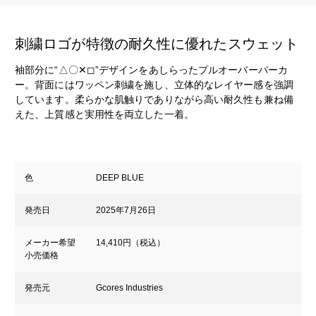
刺繍ロゴが特徴の耐久性に優れたスウェット
袖部分に“△〇✕◻︎”デザインをあしらったプルオーバーパーカ
ー。背面にはワッペン刺繍を施し、立体的なレイヤー感を強調
しています。柔らかな肌触りでありながら高い耐久性も兼ね備
えた、上質感と実用性を両立した一着。
色
DEEP BLUE
発売日
2025年7月26日
メーカー希望
14,410円（税込）
小売価格
発売元
Gcores Industries